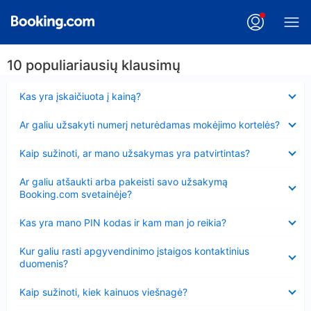
10 populiariausių klausimų
Suglausta
Kas yra įskaičiuota į kainą?
Suglausta
Ar galiu užsakyti numerį neturėdamas mokėjimo kortelės?
Suglausta
Kaip sužinoti, ar mano užsakymas yra patvirtintas?
Suglausta
Ar galiu atšaukti arba pakeisti savo užsakymą
Booking.com svetainėje?
Suglausta
Kas yra mano PIN kodas ir kam man jo reikia?
Suglausta
Kur galiu rasti apgyvendinimo įstaigos kontaktinius
duomenis?
Suglausta
Kaip sužinoti, kiek kainuos viešnagė?