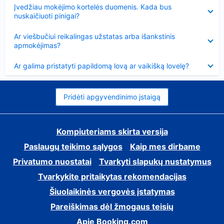
Suglausta
Įvedžiau mokėjimo kortelės duomenis. Kada bus
nuskaičiuoti pinigai?
Suglausta
Ar viešbučiui reikalingas užstatas arba išankstinis
apmokėjimas?
Suglausta
Ar galima pristatyti papildomą lovą ar vaikišką lovelę?
Pridėti apgyvendinimo įstaigą
Kompiuteriams skirta versija
Paslaugų teikimo sąlygos
Kaip mes dirbame
Privatumo nuostatai
Tvarkyti slapukų nustatymus
Tvarkykite pritaikytas rekomendacijas
Šiuolaikinės vergovės įstatymas
Pareiškimas dėl žmogaus teisių
Apie Booking.com