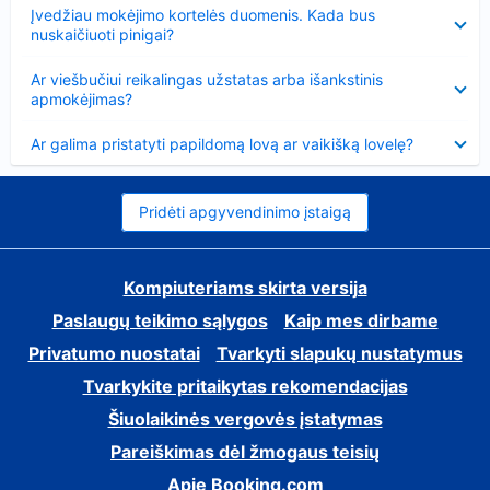
Suglausta
Įvedžiau mokėjimo kortelės duomenis. Kada bus
nuskaičiuoti pinigai?
Suglausta
Ar viešbučiui reikalingas užstatas arba išankstinis
apmokėjimas?
Suglausta
Ar galima pristatyti papildomą lovą ar vaikišką lovelę?
Pridėti apgyvendinimo įstaigą
Kompiuteriams skirta versija
Paslaugų teikimo sąlygos
Kaip mes dirbame
Privatumo nuostatai
Tvarkyti slapukų nustatymus
Tvarkykite pritaikytas rekomendacijas
Šiuolaikinės vergovės įstatymas
Pareiškimas dėl žmogaus teisių
Apie Booking.com