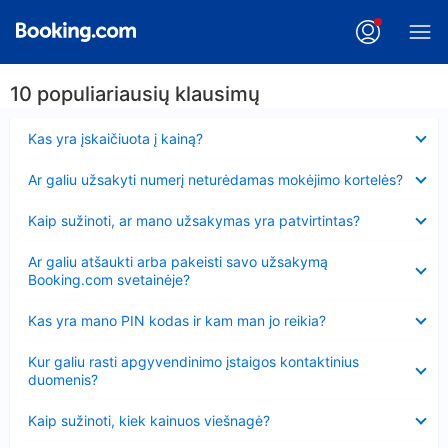
10 populiariausių klausimų
Suglausta
Kas yra įskaičiuota į kainą?
Suglausta
Ar galiu užsakyti numerį neturėdamas mokėjimo kortelės?
Suglausta
Kaip sužinoti, ar mano užsakymas yra patvirtintas?
Suglausta
Ar galiu atšaukti arba pakeisti savo užsakymą
Booking.com svetainėje?
Suglausta
Kas yra mano PIN kodas ir kam man jo reikia?
Suglausta
Kur galiu rasti apgyvendinimo įstaigos kontaktinius
duomenis?
Suglausta
Kaip sužinoti, kiek kainuos viešnagė?