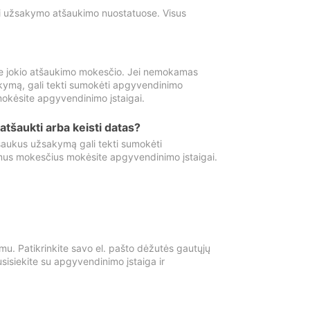
ti užsakymo atšaukimo nuostatuose. Visus
e jokio atšaukimo mokesčio. Jei nemokamas
kymą, gali tekti sumokėti apgyvendinimo
okėsite apgyvendinimo įstaigai.
atšaukti arba keisti datas?
aukus užsakymą gali tekti sumokėti
mus mokesčius mokėsite apgyvendinimo įstaigai.
mu. Patikrinkite savo el. pašto dėžutės gautųjų
usisiekite su apgyvendinimo įstaiga ir