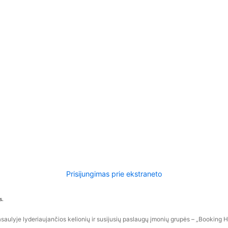
Prisijungimas prie ekstraneto
s.
aulyje lyderiaujančios kelionių ir susijusių paslaugų įmonių grupės – „Booking Hol