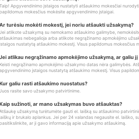
Taip! Apgyvendinimo įstaigos nustatyti atšaukimo mokesčiai nurody
papildomus mokesčius mokėsite apgyvendinimo įstaigai.
Ar turėsiu mokėti mokestį, jei noriu atšaukti užsakymą?
Jei atlikote užsakymą su nemokamo atšaukimo galimybe, nemokėsit
atšaukimas nebegalioja arba atlikote negrąžinamo apmokėjimo užsa
įstaigos nustatytą atšaukimo mokestį. Visus papildomus mokesčius m
Jei atlikau negrąžinamo apmokėjimo užsakymą, ar galiu jį 
Keisti negrąžinamo apmokėjimo užsakymo datas nėra galimybės. Atš
apgyvendinimo įstaigos nustatytą atšaukimo mokestį. Visus papildo
Kur galiu rasti atšaukimo nuostatus?
Juos rasite savo užsakymo patvirtinime.
Kaip sužinoti, ar mano užsakymas buvo atšauktas?
Atšaukę užsakymą turėtumėte gauti el. laišką su atšaukimo patvirtini
laiškų ir brukalo aplankus. Jei per 24 valandas negausite el. laiško, s
pasitikslinkite, ar ji gavo informaciją apie užsakymo atšaukimą.