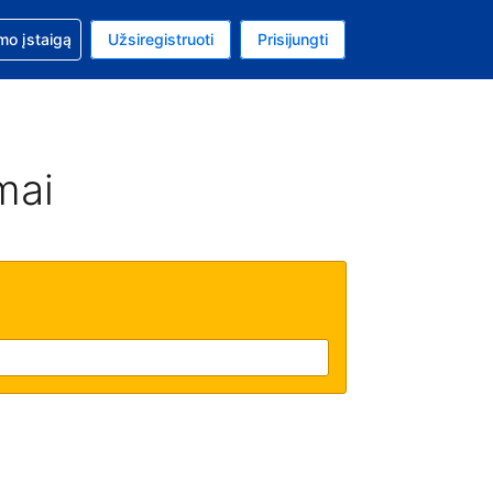
mo
mo įstaigą
Užsiregistruoti
Prisijungti
ta: Jungtinių Valstijų doleris
ta kalba: Lietuvių
mai