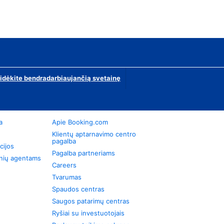
ridėkite bendradarbiaujančią svetainę
a
Apie Booking.com
Klientų aptarnavimo centro
pagalba
cijos
Pagalba partneriams
onių agentams
Careers
Tvarumas
Spaudos centras
Saugos patarimų centras
Ryšiai su investuotojais