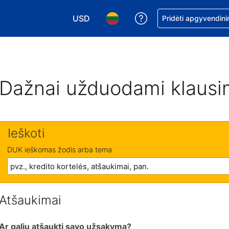
USD
Pagalba dėl užsaky
Pridėti apgyvendini
Pasirinkite valiutą. Jūsų pasirinkta valiu
Pasirinkite kalbą. Jūsų pasirink
Dažnai užduodami klausi
Ieškoti
DUK ieškomas žodis arba tema
Atšaukimai
Ar galiu atšaukti savo užsakymą?