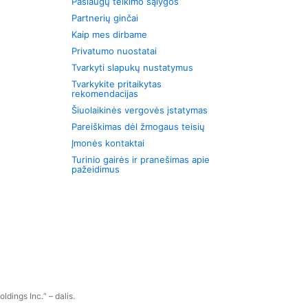
Paslaugų teikimo sąlygos
Partnerių ginčai
Kaip mes dirbame
Privatumo nuostatai
Tvarkyti slapukų nustatymus
Tvarkykite pritaikytas
rekomendacijas
Šiuolaikinės vergovės įstatymas
Pareiškimas dėl žmogaus teisių
Įmonės kontaktai
Turinio gairės ir pranešimas apie
pažeidimus
dings Inc.“ – dalis.