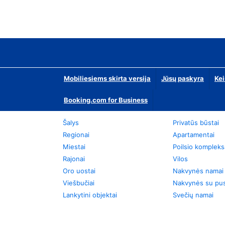
Mobiliesiems skirta versija
Jūsų paskyra
Kei
Booking.com for Business
Šalys
Privatūs būstai
Regionai
Apartamentai
Miestai
Poilsio kompleks
Rajonai
Vilos
Oro uostai
Nakvynės namai
Viešbučiai
Nakvynės su pus
Lankytini objektai
Svečių namai