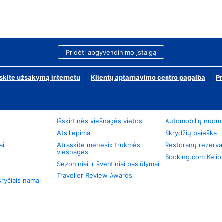
Pridėti apgyvendinimo įstaigą
skite užsakymą internetu
Klientų aptarnavimo centro pagalba
P
Išskirtinės viešnagės vietos
Automobilių nuom
Atsiliepimai
Skrydžių paieška
ai
Atraskite mėnesio trukmės
Restoranų rezerva
viešnages
Booking.com Keli
Sezoniniai ir šventiniai pasiūlymai
Traveller Review Awards
ryčiais namai