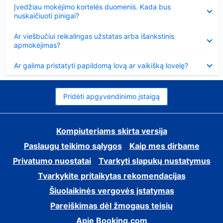
Suglausta
Įvedžiau mokėjimo kortelės duomenis. Kada bus
nuskaičiuoti pinigai?
Suglausta
Ar viešbučiui reikalingas užstatas arba išankstinis
apmokėjimas?
Suglausta
Ar galima pristatyti papildomą lovą ar vaikišką lovelę?
Pridėti apgyvendinimo įstaigą
Kompiuteriams skirta versija
Paslaugų teikimo sąlygos
Kaip mes dirbame
Privatumo nuostatai
Tvarkyti slapukų nustatymus
Tvarkykite pritaikytas rekomendacijas
Šiuolaikinės vergovės įstatymas
Pareiškimas dėl žmogaus teisių
Apie Booking.com