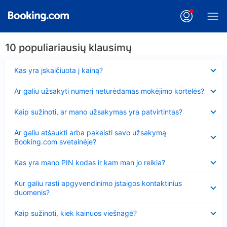
10 populiariausių klausimų
Suglausta
Kas yra įskaičiuota į kainą?
Suglausta
Ar galiu užsakyti numerį neturėdamas mokėjimo kortelės?
Suglausta
Kaip sužinoti, ar mano užsakymas yra patvirtintas?
Suglausta
Ar galiu atšaukti arba pakeisti savo užsakymą
Booking.com svetainėje?
Suglausta
Kas yra mano PIN kodas ir kam man jo reikia?
Suglausta
Kur galiu rasti apgyvendinimo įstaigos kontaktinius
duomenis?
Suglausta
Kaip sužinoti, kiek kainuos viešnagė?