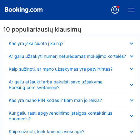
10 populiariausių klausimų
Suglausta
Kas yra įskaičiuota į kainą?
Suglausta
Ar galiu užsakyti numerį neturėdamas mokėjimo kortelės?
Suglausta
Kaip sužinoti, ar mano užsakymas yra patvirtintas?
Suglausta
Ar galiu atšaukti arba pakeisti savo užsakymą
Booking.com svetainėje?
Suglausta
Kas yra mano PIN kodas ir kam man jo reikia?
Suglausta
Kur galiu rasti apgyvendinimo įstaigos kontaktinius
duomenis?
Suglausta
Kaip sužinoti, kiek kainuos viešnagė?