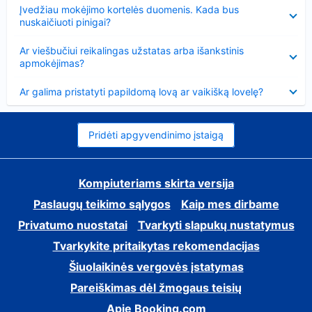
Suglausta
Įvedžiau mokėjimo kortelės duomenis. Kada bus
nuskaičiuoti pinigai?
Suglausta
Ar viešbučiui reikalingas užstatas arba išankstinis
apmokėjimas?
Suglausta
Ar galima pristatyti papildomą lovą ar vaikišką lovelę?
Pridėti apgyvendinimo įstaigą
Kompiuteriams skirta versija
Paslaugų teikimo sąlygos
Kaip mes dirbame
Privatumo nuostatai
Tvarkyti slapukų nustatymus
Tvarkykite pritaikytas rekomendacijas
Šiuolaikinės vergovės įstatymas
Pareiškimas dėl žmogaus teisių
Apie Booking.com