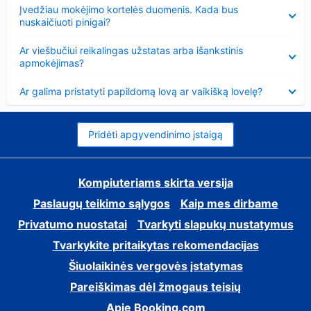
Suglausta
Įvedžiau mokėjimo kortelės duomenis. Kada bus
nuskaičiuoti pinigai?
Suglausta
Ar viešbučiui reikalingas užstatas arba išankstinis
apmokėjimas?
Suglausta
Ar galima pristatyti papildomą lovą ar vaikišką lovelę?
Pridėti apgyvendinimo įstaigą
Kompiuteriams skirta versija
Paslaugų teikimo sąlygos
Kaip mes dirbame
Privatumo nuostatai
Tvarkyti slapukų nustatymus
Tvarkykite pritaikytas rekomendacijas
Šiuolaikinės vergovės įstatymas
Pareiškimas dėl žmogaus teisių
Apie Booking.com