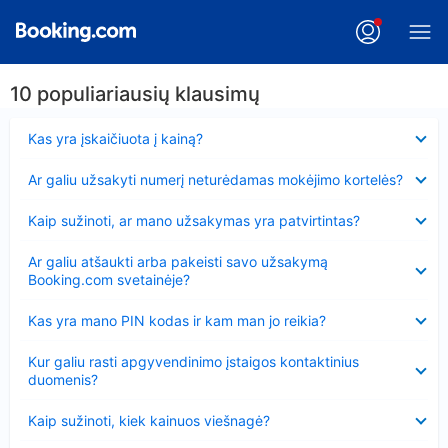
10 populiariausių klausimų
Suglausta
Kas yra įskaičiuota į kainą?
Suglausta
Ar galiu užsakyti numerį neturėdamas mokėjimo kortelės?
Suglausta
Kaip sužinoti, ar mano užsakymas yra patvirtintas?
Suglausta
Ar galiu atšaukti arba pakeisti savo užsakymą
Booking.com svetainėje?
Suglausta
Kas yra mano PIN kodas ir kam man jo reikia?
Suglausta
Kur galiu rasti apgyvendinimo įstaigos kontaktinius
duomenis?
Suglausta
Kaip sužinoti, kiek kainuos viešnagė?