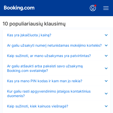
10 populiariausių klausimų
Suglausta
Kas yra įskaičiuota į kainą?
Suglausta
Ar galiu užsakyti numerį neturėdamas mokėjimo kortelės?
Suglausta
Kaip sužinoti, ar mano užsakymas yra patvirtintas?
Suglausta
Ar galiu atšaukti arba pakeisti savo užsakymą
Booking.com svetainėje?
Suglausta
Kas yra mano PIN kodas ir kam man jo reikia?
Suglausta
Kur galiu rasti apgyvendinimo įstaigos kontaktinius
duomenis?
Suglausta
Kaip sužinoti, kiek kainuos viešnagė?