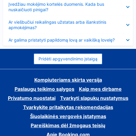
Suglausta
Įvedžiau mokėjimo kortelės duomenis. Kada bus
nuskaičiuoti pinigai?
Suglausta
Ar viešbučiui reikalingas užstatas arba išankstinis
apmokėjimas?
Suglausta
Ar galima pristatyti papildomą lovą ar vaikišką lovelę?
Pridėti apgyvendinimo įstaigą
Kompiuteriams skirta versija
Paslaugų teikimo sąlygos
Kaip mes dirbame
Privatumo nuostatai
Tvarkyti slapukų nustatymus
Tvarkykite pritaikytas rekomendacijas
Šiuolaikinės vergovės įstatymas
Pareiškimas dėl žmogaus teisių
Apie Booking.com