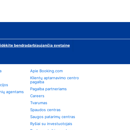
ridėkite bendradarbiaujančią svetainę
a
Apie Booking.com
Klientų aptarnavimo centro
pagalba
cijos
Pagalba partneriams
onių agentams
Careers
Tvarumas
Spaudos centras
Saugos patarimų centras
Ryšiai su investuotojais