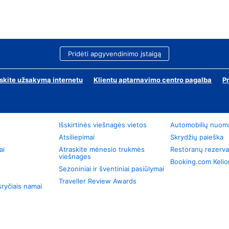
Pridėti apgyvendinimo įstaigą
skite užsakymą internetu
Klientų aptarnavimo centro pagalba
P
Išskirtinės viešnagės vietos
Automobilių nuom
Atsiliepimai
Skrydžių paieška
ai
Atraskite mėnesio trukmės
Restoranų rezerva
viešnages
Booking.com Keli
Sezoniniai ir šventiniai pasiūlymai
Traveller Review Awards
ryčiais namai