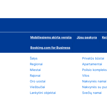
Mobiliesiems skirta versija
Jūsų paskyra
Kei
Booking.com for Business
Šalys
Privatūs būstai
Regionai
Apartamentai
Miestai
Poilsio kompleks
Rajonai
Vilos
Oro uostai
Nakvynės namai
Viešbučiai
Nakvynės su pus
Lankytini objektai
Svečių namai