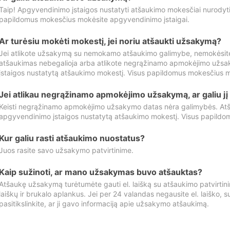
Taip! Apgyvendinimo įstaigos nustatyti atšaukimo mokesčiai nurody
papildomus mokesčius mokėsite apgyvendinimo įstaigai.
Ar turėsiu mokėti mokestį, jei noriu atšaukti užsakymą?
Jei atlikote užsakymą su nemokamo atšaukimo galimybe, nemokėsit
atšaukimas nebegalioja arba atlikote negrąžinamo apmokėjimo užsa
įstaigos nustatytą atšaukimo mokestį. Visus papildomus mokesčius m
Jei atlikau negrąžinamo apmokėjimo užsakymą, ar galiu jį 
Keisti negrąžinamo apmokėjimo užsakymo datas nėra galimybės. Atš
apgyvendinimo įstaigos nustatytą atšaukimo mokestį. Visus papildo
Kur galiu rasti atšaukimo nuostatus?
Juos rasite savo užsakymo patvirtinime.
Kaip sužinoti, ar mano užsakymas buvo atšauktas?
Atšaukę užsakymą turėtumėte gauti el. laišką su atšaukimo patvirtini
laiškų ir brukalo aplankus. Jei per 24 valandas negausite el. laiško, s
pasitikslinkite, ar ji gavo informaciją apie užsakymo atšaukimą.