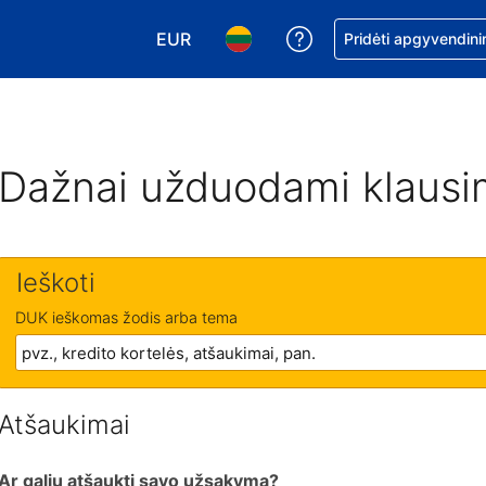
EUR
Pagalba dėl užsaky
Pridėti apgyvendini
Pasirinkite valiutą. Jūsų pasirinkta vali
Pasirinkite kalbą. Jūsų pasirink
Dažnai užduodami klausi
Ieškoti
DUK ieškomas žodis arba tema
Atšaukimai
Ar galiu atšaukti savo užsakymą?