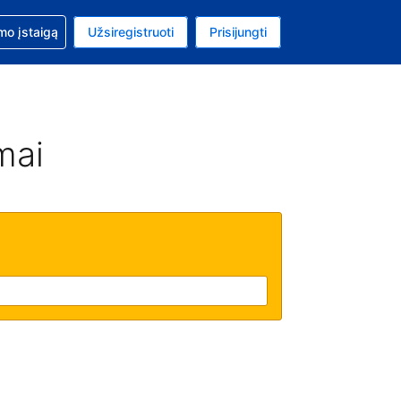
mo
mo įstaigą
Užsiregistruoti
Prisijungti
uta: Euras
ta kalba: Lietuvių
mai