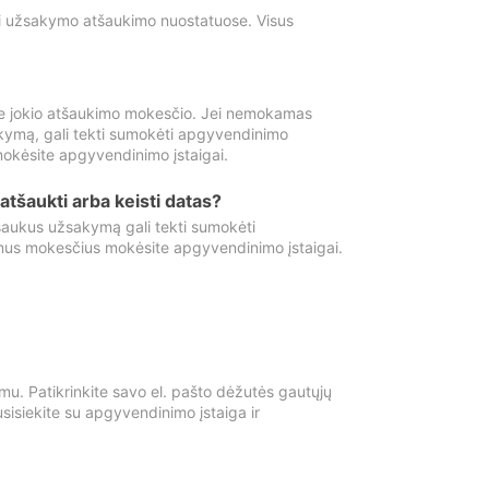
ti užsakymo atšaukimo nuostatuose. Visus
e jokio atšaukimo mokesčio. Jei nemokamas
kymą, gali tekti sumokėti apgyvendinimo
okėsite apgyvendinimo įstaigai.
atšaukti arba keisti datas?
aukus užsakymą gali tekti sumokėti
mus mokesčius mokėsite apgyvendinimo įstaigai.
mu. Patikrinkite savo el. pašto dėžutės gautųjų
usisiekite su apgyvendinimo įstaiga ir