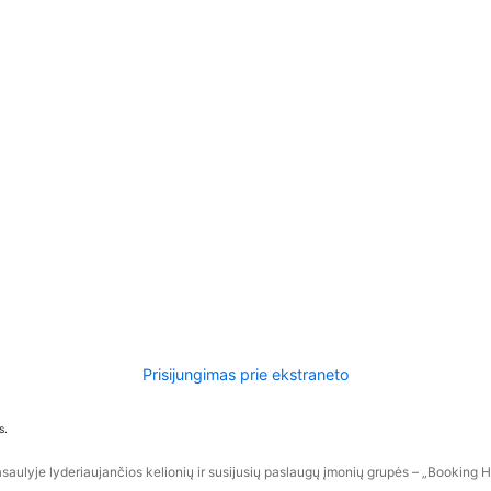
Prisijungimas prie ekstraneto
s.
aulyje lyderiaujančios kelionių ir susijusių paslaugų įmonių grupės – „Booking Hol