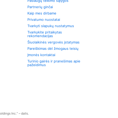
Paslaugų teikimo sąlygos
Partnerių ginčai
Kaip mes dirbame
Privatumo nuostatai
Tvarkyti slapukų nustatymus
Tvarkykite pritaikytas
rekomendacijas
Šiuolaikinės vergovės įstatymas
Pareiškimas dėl žmogaus teisių
Įmonės kontaktai
Turinio gairės ir pranešimas apie
pažeidimus
dings Inc.“ – dalis.