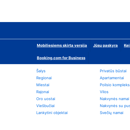
Mobiliesiems skirta versija
Jūsų paskyra
Kei
Booking.com for Business
Šalys
Privatūs būstai
Regionai
Apartamentai
Miestai
Poilsio kompleks
Rajonai
Vilos
Oro uostai
Nakvynės namai
Viešbučiai
Nakvynės su pus
Lankytini objektai
Svečių namai