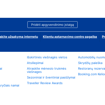
Pridėti apgyvendinimo įstaigą
skite užsakymą internetu
Klientų aptarnavimo centro pagalba
P
Išskirtinės viešnagės vietos
Automobilių nuom
Atsiliepimai
Skrydžių paieška
ai
Atraskite mėnesio trukmės
Restoranų rezerva
viešnages
Booking.com Keli
Sezoniniai ir šventiniai pasiūlymai
Traveller Review Awards
ryčiais namai