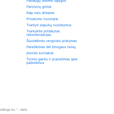
Paslaugų teikimo sąlygos
Partnerių ginčai
Kaip mes dirbame
Privatumo nuostatai
Tvarkyti slapukų nustatymus
Tvarkykite pritaikytas
rekomendacijas
Šiuolaikinės vergovės įstatymas
Pareiškimas dėl žmogaus teisių
Įmonės kontaktai
Turinio gairės ir pranešimas apie
pažeidimus
dings Inc.“ – dalis.