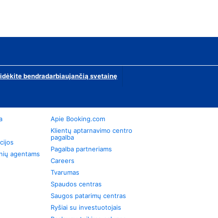
ridėkite bendradarbiaujančią svetainę
a
Apie Booking.com
Klientų aptarnavimo centro
pagalba
cijos
Pagalba partneriams
onių agentams
Careers
Tvarumas
Spaudos centras
Saugos patarimų centras
Ryšiai su investuotojais