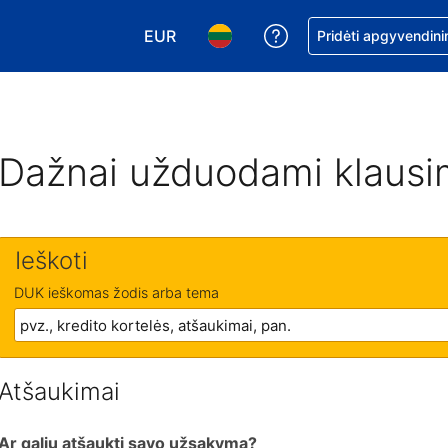
EUR
Pagalba dėl užsaky
Pridėti apgyvendini
Pasirinkite valiutą. Jūsų pasirinkta vali
Pasirinkite kalbą. Jūsų pasirink
Dažnai užduodami klausi
Ieškoti
DUK ieškomas žodis arba tema
Atšaukimai
Ar galiu atšaukti savo užsakymą?