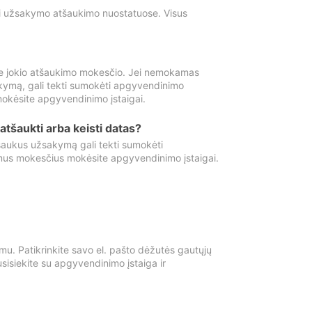
ti užsakymo atšaukimo nuostatuose. Visus
e jokio atšaukimo mokesčio. Jei nemokamas
kymą, gali tekti sumokėti apgyvendinimo
okėsite apgyvendinimo įstaigai.
atšaukti arba keisti datas?
aukus užsakymą gali tekti sumokėti
mus mokesčius mokėsite apgyvendinimo įstaigai.
mu. Patikrinkite savo el. pašto dėžutės gautųjų
usisiekite su apgyvendinimo įstaiga ir