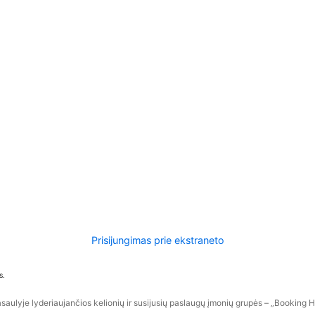
Prisijungimas prie ekstraneto
s.
aulyje lyderiaujančios kelionių ir susijusių paslaugų įmonių grupės – „Booking Hol