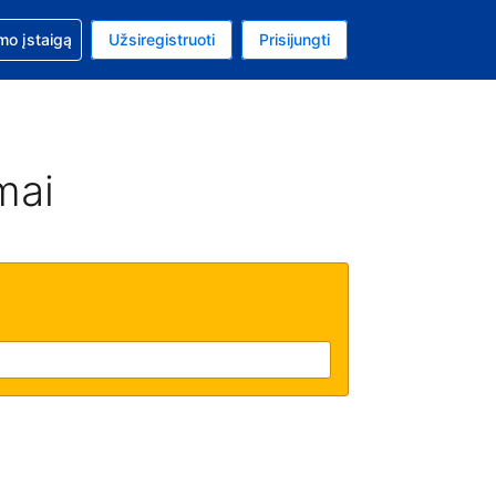
mo
mo įstaigą
Užsiregistruoti
Prisijungti
uta: Euras
ta kalba: Lietuvių
mai