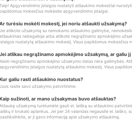
Taip! Apgyvendinimo įstaigos nustatyti atšaukimo mokesčiai nurody
papildomus mokesčius mokėsite apgyvendinimo įstaigai.
Ar turėsiu mokėti mokestį, jei noriu atšaukti užsakymą?
Jei atlikote užsakymą su nemokamo atšaukimo galimybe, nemokėsit
atšaukimas nebegalioja arba atlikote negrąžinamo apmokėjimo užsa
įstaigos nustatytą atšaukimo mokestį. Visus papildomus mokesčius m
Jei atlikau negrąžinamo apmokėjimo užsakymą, ar galiu jį 
Keisti negrąžinamo apmokėjimo užsakymo datas nėra galimybės. Atš
apgyvendinimo įstaigos nustatytą atšaukimo mokestį. Visus papildo
Kur galiu rasti atšaukimo nuostatus?
Juos rasite savo užsakymo patvirtinime.
Kaip sužinoti, ar mano užsakymas buvo atšauktas?
Atšaukę užsakymą turėtumėte gauti el. laišką su atšaukimo patvirtini
laiškų ir brukalo aplankus. Jei per 24 valandas negausite el. laiško, s
pasitikslinkite, ar ji gavo informaciją apie užsakymo atšaukimą.