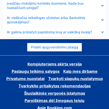
Suglausta
Įvedžiau mokėjimo kortelės duomenis. Kada bus
nuskaičiuoti pinigai?
Suglausta
Ar viešbučiui reikalingas užstatas arba išankstinis
apmokėjimas?
Suglausta
Ar galima pristatyti papildomą lovą ar vaikišką lovelę?
Pridėti apgyvendinimo įstaigą
Kompiuteriams skirta versija
Paslaugų teikimo sąlygos
Kaip mes dirbame
Privatumo nuostatai
Tvarkyti slapukų nustatymus
Tvarkykite pritaikytas rekomendacijas
Šiuolaikinės vergovės įstatymas
Pareiškimas dėl žmogaus teisių
Apie Booking.com