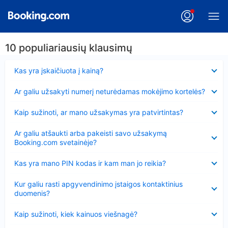
10 populiariausių klausimų
Suglausta
Kas yra įskaičiuota į kainą?
Suglausta
Ar galiu užsakyti numerį neturėdamas mokėjimo kortelės?
Suglausta
Kaip sužinoti, ar mano užsakymas yra patvirtintas?
Suglausta
Ar galiu atšaukti arba pakeisti savo užsakymą
Booking.com svetainėje?
Suglausta
Kas yra mano PIN kodas ir kam man jo reikia?
Suglausta
Kur galiu rasti apgyvendinimo įstaigos kontaktinius
duomenis?
Suglausta
Kaip sužinoti, kiek kainuos viešnagė?