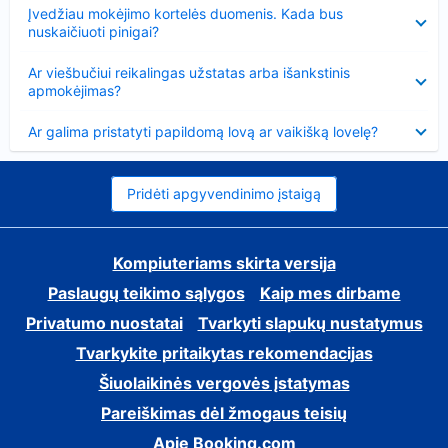
Suglausta
Įvedžiau mokėjimo kortelės duomenis. Kada bus
nuskaičiuoti pinigai?
Suglausta
Ar viešbučiui reikalingas užstatas arba išankstinis
apmokėjimas?
Suglausta
Ar galima pristatyti papildomą lovą ar vaikišką lovelę?
Pridėti apgyvendinimo įstaigą
Kompiuteriams skirta versija
Paslaugų teikimo sąlygos
Kaip mes dirbame
Privatumo nuostatai
Tvarkyti slapukų nustatymus
Tvarkykite pritaikytas rekomendacijas
Šiuolaikinės vergovės įstatymas
Pareiškimas dėl žmogaus teisių
Apie Booking.com