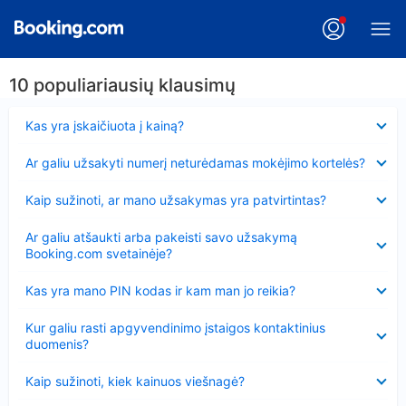
10 populiariausių klausimų
Suglausta
Kas yra įskaičiuota į kainą?
Suglausta
Ar galiu užsakyti numerį neturėdamas mokėjimo kortelės?
Suglausta
Kaip sužinoti, ar mano užsakymas yra patvirtintas?
Suglausta
Ar galiu atšaukti arba pakeisti savo užsakymą
Booking.com svetainėje?
Suglausta
Kas yra mano PIN kodas ir kam man jo reikia?
Suglausta
Kur galiu rasti apgyvendinimo įstaigos kontaktinius
duomenis?
Suglausta
Kaip sužinoti, kiek kainuos viešnagė?