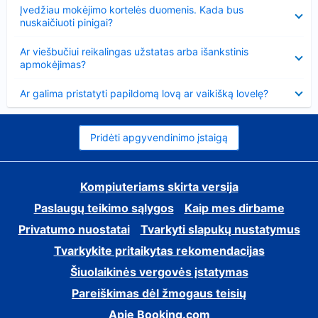
Suglausta
Įvedžiau mokėjimo kortelės duomenis. Kada bus
nuskaičiuoti pinigai?
Suglausta
Ar viešbučiui reikalingas užstatas arba išankstinis
apmokėjimas?
Suglausta
Ar galima pristatyti papildomą lovą ar vaikišką lovelę?
Pridėti apgyvendinimo įstaigą
Kompiuteriams skirta versija
Paslaugų teikimo sąlygos
Kaip mes dirbame
Privatumo nuostatai
Tvarkyti slapukų nustatymus
Tvarkykite pritaikytas rekomendacijas
Šiuolaikinės vergovės įstatymas
Pareiškimas dėl žmogaus teisių
Apie Booking.com