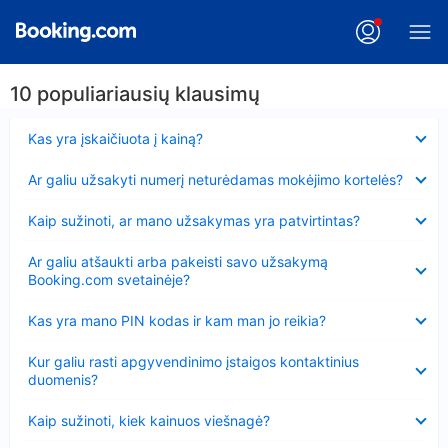
10 populiariausių klausimų
Suglausta
Kas yra įskaičiuota į kainą?
Suglausta
Ar galiu užsakyti numerį neturėdamas mokėjimo kortelės?
Suglausta
Kaip sužinoti, ar mano užsakymas yra patvirtintas?
Suglausta
Ar galiu atšaukti arba pakeisti savo užsakymą
Booking.com svetainėje?
Suglausta
Kas yra mano PIN kodas ir kam man jo reikia?
Suglausta
Kur galiu rasti apgyvendinimo įstaigos kontaktinius
duomenis?
Suglausta
Kaip sužinoti, kiek kainuos viešnagė?