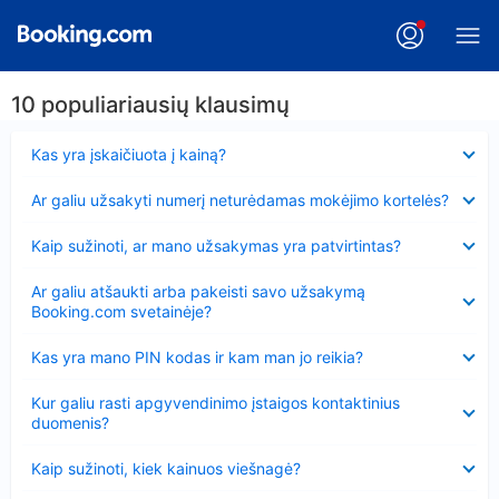
10 populiariausių klausimų
Suglausta
Kas yra įskaičiuota į kainą?
Suglausta
Ar galiu užsakyti numerį neturėdamas mokėjimo kortelės?
Suglausta
Kaip sužinoti, ar mano užsakymas yra patvirtintas?
Suglausta
Ar galiu atšaukti arba pakeisti savo užsakymą
Booking.com svetainėje?
Suglausta
Kas yra mano PIN kodas ir kam man jo reikia?
Suglausta
Kur galiu rasti apgyvendinimo įstaigos kontaktinius
duomenis?
Suglausta
Kaip sužinoti, kiek kainuos viešnagė?