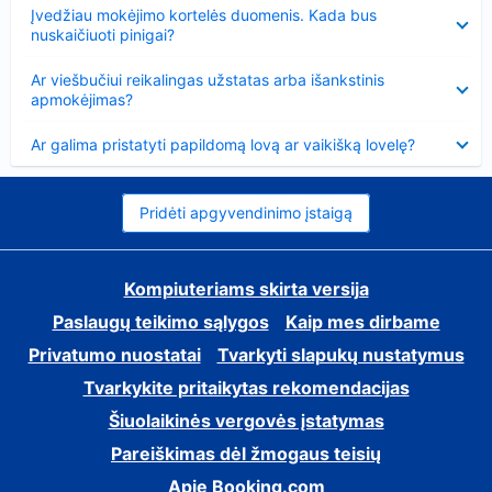
Suglausta
Įvedžiau mokėjimo kortelės duomenis. Kada bus
nuskaičiuoti pinigai?
Suglausta
Ar viešbučiui reikalingas užstatas arba išankstinis
apmokėjimas?
Suglausta
Ar galima pristatyti papildomą lovą ar vaikišką lovelę?
Pridėti apgyvendinimo įstaigą
Kompiuteriams skirta versija
Paslaugų teikimo sąlygos
Kaip mes dirbame
Privatumo nuostatai
Tvarkyti slapukų nustatymus
Tvarkykite pritaikytas rekomendacijas
Šiuolaikinės vergovės įstatymas
Pareiškimas dėl žmogaus teisių
Apie Booking.com