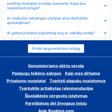
Suglausta
Įvedžiau mokėjimo kortelės duomenis. Kada bus
nuskaičiuoti pinigai?
Suglausta
Ar viešbučiui reikalingas užstatas arba išankstinis
apmokėjimas?
Suglausta
Ar galima pristatyti papildomą lovą ar vaikišką lovelę?
Pridėti apgyvendinimo įstaigą
Kompiuteriams skirta versija
Paslaugų teikimo sąlygos
Kaip mes dirbame
Privatumo nuostatai
Tvarkyti slapukų nustatymus
Tvarkykite pritaikytas rekomendacijas
Šiuolaikinės vergovės įstatymas
Pareiškimas dėl žmogaus teisių
Apie Booking.com