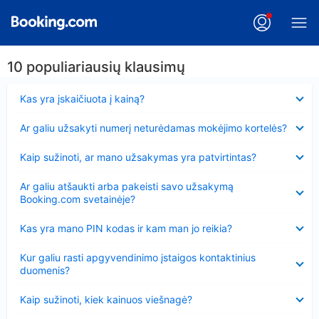
10 populiariausių klausimų
Suglausta
Kas yra įskaičiuota į kainą?
Suglausta
Ar galiu užsakyti numerį neturėdamas mokėjimo kortelės?
Suglausta
Kaip sužinoti, ar mano užsakymas yra patvirtintas?
Suglausta
Ar galiu atšaukti arba pakeisti savo užsakymą
Booking.com svetainėje?
Suglausta
Kas yra mano PIN kodas ir kam man jo reikia?
Suglausta
Kur galiu rasti apgyvendinimo įstaigos kontaktinius
duomenis?
Suglausta
Kaip sužinoti, kiek kainuos viešnagė?