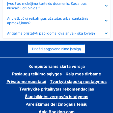
Suglausta
Įvedžiau mokėjimo kortelės duomenis. Kada bus
nuskaičiuoti pinigai?
Suglausta
Ar viešbučiui reikalingas užstatas arba išankstinis
apmokėjimas?
Suglausta
Ar galima pristatyti papildomą lovą ar vaikišką lovelę?
Pridėti apgyvendinimo įstaigą
Kompiuteriams skirta versija
Paslaugų teikimo sąlygos
Kaip mes dirbame
Privatumo nuostatai
Tvarkyti slapukų nustatymus
Tvarkykite pritaikytas rekomendacijas
Šiuolaikinės vergovės įstatymas
Pareiškimas dėl žmogaus teisių
Apie Booking.com