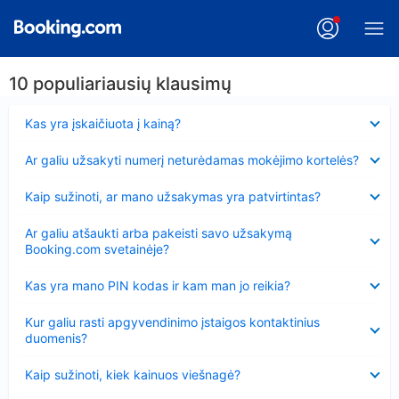
10 populiariausių klausimų
Suglausta
Kas yra įskaičiuota į kainą?
Suglausta
Ar galiu užsakyti numerį neturėdamas mokėjimo kortelės?
Suglausta
Kaip sužinoti, ar mano užsakymas yra patvirtintas?
Suglausta
Ar galiu atšaukti arba pakeisti savo užsakymą
Booking.com svetainėje?
Suglausta
Kas yra mano PIN kodas ir kam man jo reikia?
Suglausta
Kur galiu rasti apgyvendinimo įstaigos kontaktinius
duomenis?
Suglausta
Kaip sužinoti, kiek kainuos viešnagė?