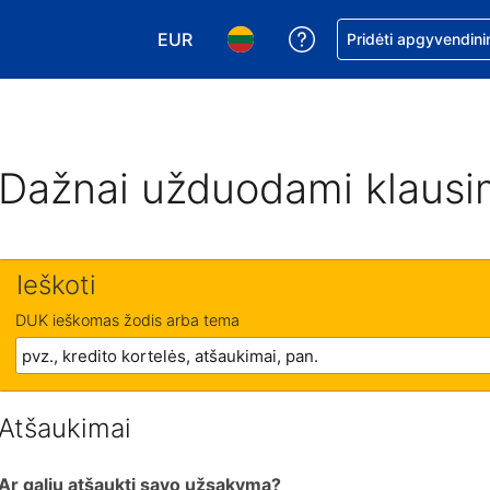
EUR
Pagalba dėl užsaky
Pridėti apgyvendini
Pasirinkite valiutą. Jūsų pasirinkta vali
Pasirinkite kalbą. Jūsų pasirink
Dažnai užduodami klausi
Ieškoti
DUK ieškomas žodis arba tema
Atšaukimai
Ar galiu atšaukti savo užsakymą?