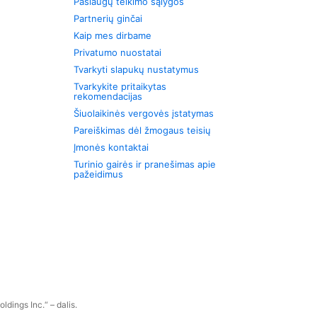
Paslaugų teikimo sąlygos
Partnerių ginčai
Kaip mes dirbame
Privatumo nuostatai
Tvarkyti slapukų nustatymus
Tvarkykite pritaikytas
rekomendacijas
Šiuolaikinės vergovės įstatymas
Pareiškimas dėl žmogaus teisių
Įmonės kontaktai
Turinio gairės ir pranešimas apie
pažeidimus
dings Inc.“ – dalis.