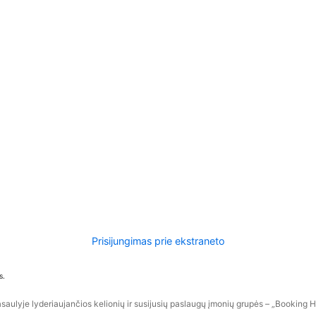
Prisijungimas prie ekstraneto
s.
aulyje lyderiaujančios kelionių ir susijusių paslaugų įmonių grupės – „Booking Hol