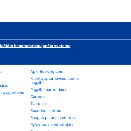
ridėkite bendradarbiaujančią svetainę
a
Apie Booking.com
Klientų aptarnavimo centro
pagalba
cijos
Pagalba partneriams
onių agentams
Careers
Tvarumas
Spaudos centras
Saugos patarimų centras
Ryšiai su investuotojais