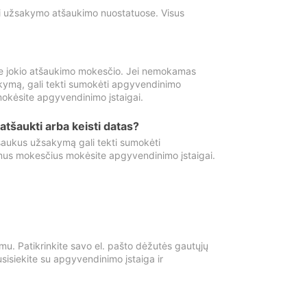
ti užsakymo atšaukimo nuostatuose. Visus
e jokio atšaukimo mokesčio. Jei nemokamas
kymą, gali tekti sumokėti apgyvendinimo
okėsite apgyvendinimo įstaigai.
atšaukti arba keisti datas?
aukus užsakymą gali tekti sumokėti
mus mokesčius mokėsite apgyvendinimo įstaigai.
mu. Patikrinkite savo el. pašto dėžutės gautųjų
usisiekite su apgyvendinimo įstaiga ir