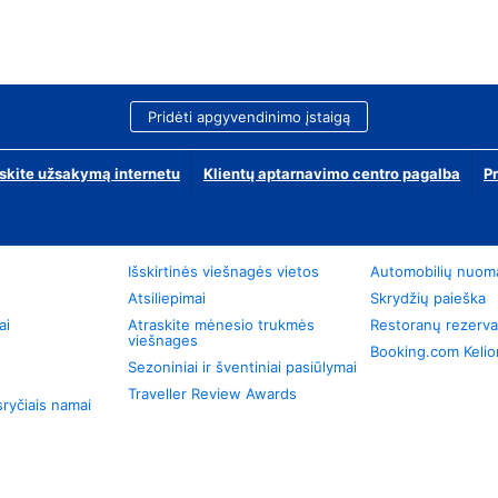
Pridėti apgyvendinimo įstaigą
skite užsakymą internetu
Klientų aptarnavimo centro pagalba
P
Išskirtinės viešnagės vietos
Automobilių nuom
Atsiliepimai
Skrydžių paieška
ai
Atraskite mėnesio trukmės
Restoranų rezerva
viešnages
Booking.com Keli
Sezoniniai ir šventiniai pasiūlymai
Traveller Review Awards
ryčiais namai