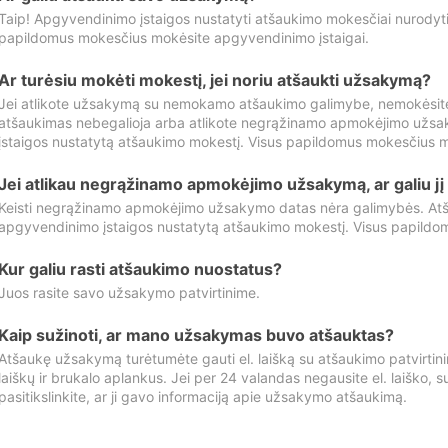
Taip! Apgyvendinimo įstaigos nustatyti atšaukimo mokesčiai nurody
papildomus mokesčius mokėsite apgyvendinimo įstaigai.
Ar turėsiu mokėti mokestį, jei noriu atšaukti užsakymą?
Jei atlikote užsakymą su nemokamo atšaukimo galimybe, nemokėsit
atšaukimas nebegalioja arba atlikote negrąžinamo apmokėjimo užsa
įstaigos nustatytą atšaukimo mokestį. Visus papildomus mokesčius m
Jei atlikau negrąžinamo apmokėjimo užsakymą, ar galiu jį 
Keisti negrąžinamo apmokėjimo užsakymo datas nėra galimybės. Atš
apgyvendinimo įstaigos nustatytą atšaukimo mokestį. Visus papildo
Kur galiu rasti atšaukimo nuostatus?
Juos rasite savo užsakymo patvirtinime.
Kaip sužinoti, ar mano užsakymas buvo atšauktas?
Atšaukę užsakymą turėtumėte gauti el. laišką su atšaukimo patvirtini
laiškų ir brukalo aplankus. Jei per 24 valandas negausite el. laiško, s
pasitikslinkite, ar ji gavo informaciją apie užsakymo atšaukimą.