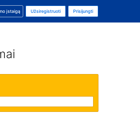
mo
mo įstaigą
Užsiregistruoti
Prisijungti
uta: Euras
ta kalba: Lietuvių
mai