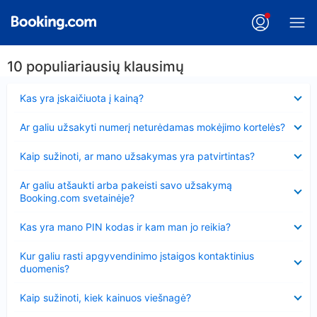
10 populiariausių klausimų
Suglausta
Kas yra įskaičiuota į kainą?
Suglausta
Ar galiu užsakyti numerį neturėdamas mokėjimo kortelės?
Suglausta
Kaip sužinoti, ar mano užsakymas yra patvirtintas?
Suglausta
Ar galiu atšaukti arba pakeisti savo užsakymą
Booking.com svetainėje?
Suglausta
Kas yra mano PIN kodas ir kam man jo reikia?
Suglausta
Kur galiu rasti apgyvendinimo įstaigos kontaktinius
duomenis?
Suglausta
Kaip sužinoti, kiek kainuos viešnagė?