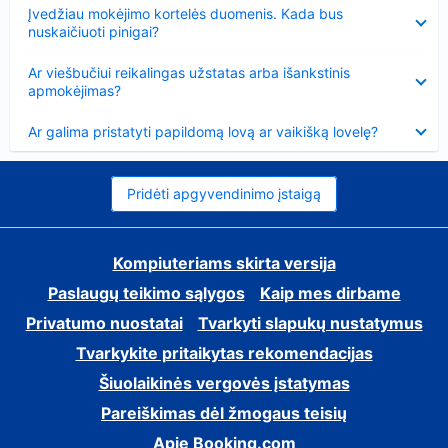
Suglausta
Įvedžiau mokėjimo kortelės duomenis. Kada bus
nuskaičiuoti pinigai?
Suglausta
Ar viešbučiui reikalingas užstatas arba išankstinis
apmokėjimas?
Suglausta
Ar galima pristatyti papildomą lovą ar vaikišką lovelę?
Pridėti apgyvendinimo įstaigą
Kompiuteriams skirta versija
Paslaugų teikimo sąlygos
Kaip mes dirbame
Privatumo nuostatai
Tvarkyti slapukų nustatymus
Tvarkykite pritaikytas rekomendacijas
Šiuolaikinės vergovės įstatymas
Pareiškimas dėl žmogaus teisių
Apie Booking.com