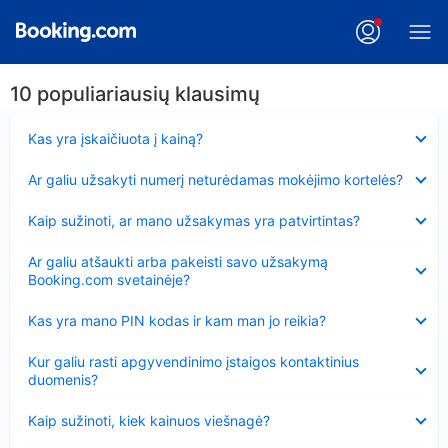
10 populiariausių klausimų
Suglausta
Kas yra įskaičiuota į kainą?
Suglausta
Ar galiu užsakyti numerį neturėdamas mokėjimo kortelės?
Suglausta
Kaip sužinoti, ar mano užsakymas yra patvirtintas?
Suglausta
Ar galiu atšaukti arba pakeisti savo užsakymą
Booking.com svetainėje?
Suglausta
Kas yra mano PIN kodas ir kam man jo reikia?
Suglausta
Kur galiu rasti apgyvendinimo įstaigos kontaktinius
duomenis?
Suglausta
Kaip sužinoti, kiek kainuos viešnagė?