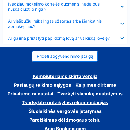
Suglausta
Įvedžiau mokėjimo kortelės duomenis. Kada bus
nuskaičiuoti pinigai?
Suglausta
Ar viešbučiui reikalingas užstatas arba išankstinis
apmokėjimas?
Suglausta
Ar galima pristatyti papildomą lovą ar vaikišką lovelę?
Pridėti apgyvendinimo įstaigą
Kompiuteriams skirta versija
Paslaugų teikimo sąlygos
Kaip mes dirbame
Privatumo nuostatai
Tvarkyti slapukų nustatymus
Tvarkykite pritaikytas rekomendacijas
Šiuolaikinės vergovės įstatymas
Pareiškimas dėl žmogaus teisių
Apie Booking.com