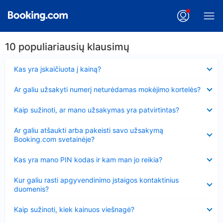
10 populiariausių klausimų
Suglausta
Kas yra įskaičiuota į kainą?
Suglausta
Ar galiu užsakyti numerį neturėdamas mokėjimo kortelės?
Suglausta
Kaip sužinoti, ar mano užsakymas yra patvirtintas?
Suglausta
Ar galiu atšaukti arba pakeisti savo užsakymą
Booking.com svetainėje?
Suglausta
Kas yra mano PIN kodas ir kam man jo reikia?
Suglausta
Kur galiu rasti apgyvendinimo įstaigos kontaktinius
duomenis?
Suglausta
Kaip sužinoti, kiek kainuos viešnagė?