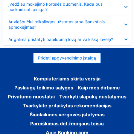
Suglausta
Įvedžiau mokėjimo kortelės duomenis. Kada bus
nuskaičiuoti pinigai?
Suglausta
Ar viešbučiui reikalingas užstatas arba išankstinis
apmokėjimas?
Suglausta
Ar galima pristatyti papildomą lovą ar vaikišką lovelę?
Pridėti apgyvendinimo įstaigą
Kompiuteriams skirta versija
Paslaugų teikimo sąlygos
Kaip mes dirbame
Privatumo nuostatai
Tvarkyti slapukų nustatymus
Tvarkykite pritaikytas rekomendacijas
Šiuolaikinės vergovės įstatymas
Pareiškimas dėl žmogaus teisių
Apie Booking.com