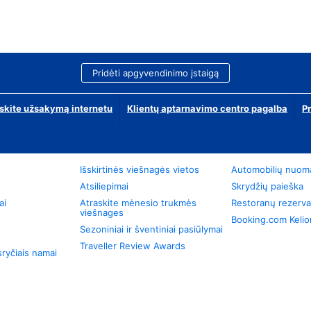
Pridėti apgyvendinimo įstaigą
skite užsakymą internetu
Klientų aptarnavimo centro pagalba
P
Išskirtinės viešnagės vietos
Automobilių nuom
Atsiliepimai
Skrydžių paieška
ai
Atraskite mėnesio trukmės
Restoranų rezerva
viešnages
Booking.com Keli
Sezoniniai ir šventiniai pasiūlymai
Traveller Review Awards
ryčiais namai