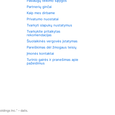
Paslaugų teikimo sąlygos
Partnerių ginčai
Kaip mes dirbame
Privatumo nuostatai
Tvarkyti slapukų nustatymus
Tvarkykite pritaikytas
rekomendacijas
Šiuolaikinės vergovės įstatymas
Pareiškimas dėl žmogaus teisių
Įmonės kontaktai
Turinio gairės ir pranešimas apie
pažeidimus
dings Inc.“ – dalis.