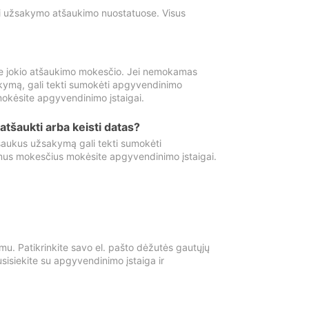
ti užsakymo atšaukimo nuostatuose. Visus
e jokio atšaukimo mokesčio. Jei nemokamas
kymą, gali tekti sumokėti apgyvendinimo
okėsite apgyvendinimo įstaigai.
atšaukti arba keisti datas?
aukus užsakymą gali tekti sumokėti
mus mokesčius mokėsite apgyvendinimo įstaigai.
mu. Patikrinkite savo el. pašto dėžutės gautųjų
usisiekite su apgyvendinimo įstaiga ir