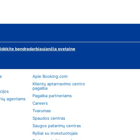
ridėkite bendradarbiaujančią svetainę
a
Apie Booking.com
Klientų aptarnavimo centro
pagalba
cijos
Pagalba partneriams
onių agentams
Careers
Tvarumas
Spaudos centras
Saugos patarimų centras
Ryšiai su investuotojais