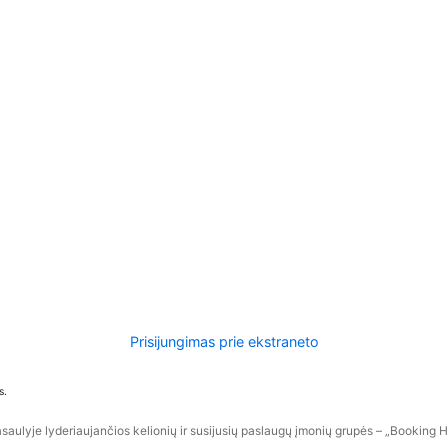
Prisijungimas prie ekstraneto
s.
aulyje lyderiaujančios kelionių ir susijusių paslaugų įmonių grupės – „Booking Hol