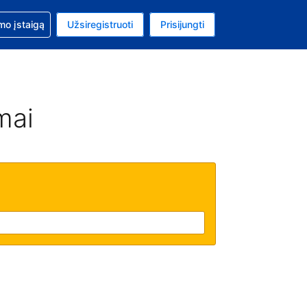
mo
mo įstaigą
Užsiregistruoti
Prisijungti
uta: Euras
ta kalba: Lietuvių
mai