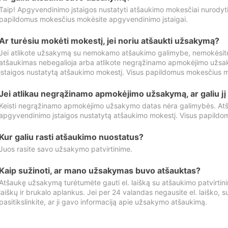
Taip! Apgyvendinimo įstaigos nustatyti atšaukimo mokesčiai nurody
papildomus mokesčius mokėsite apgyvendinimo įstaigai.
Ar turėsiu mokėti mokestį, jei noriu atšaukti užsakymą?
Jei atlikote užsakymą su nemokamo atšaukimo galimybe, nemokėsit
atšaukimas nebegalioja arba atlikote negrąžinamo apmokėjimo užsa
įstaigos nustatytą atšaukimo mokestį. Visus papildomus mokesčius m
Jei atlikau negrąžinamo apmokėjimo užsakymą, ar galiu jį 
Keisti negrąžinamo apmokėjimo užsakymo datas nėra galimybės. Atš
apgyvendinimo įstaigos nustatytą atšaukimo mokestį. Visus papildo
Kur galiu rasti atšaukimo nuostatus?
Juos rasite savo užsakymo patvirtinime.
Kaip sužinoti, ar mano užsakymas buvo atšauktas?
Atšaukę užsakymą turėtumėte gauti el. laišką su atšaukimo patvirtini
laiškų ir brukalo aplankus. Jei per 24 valandas negausite el. laiško, s
pasitikslinkite, ar ji gavo informaciją apie užsakymo atšaukimą.