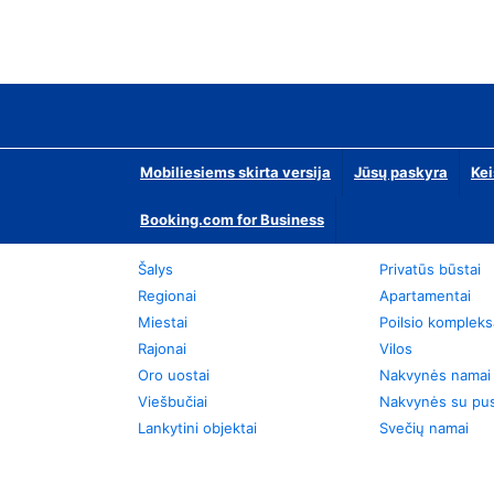
Mobiliesiems skirta versija
Jūsų paskyra
Kei
Booking.com for Business
Šalys
Privatūs būstai
Regionai
Apartamentai
Miestai
Poilsio kompleks
Rajonai
Vilos
Oro uostai
Nakvynės namai
Viešbučiai
Nakvynės su pus
Lankytini objektai
Svečių namai