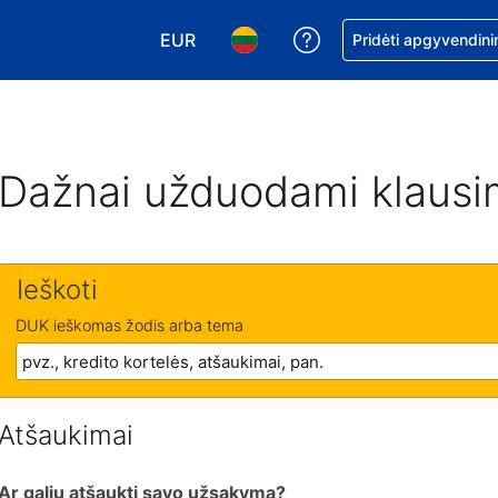
EUR
Pagalba dėl užsaky
Pridėti apgyvendini
Pasirinkite valiutą. Jūsų pasirinkta vali
Pasirinkite kalbą. Jūsų pasirink
Dažnai užduodami klausi
Ieškoti
DUK ieškomas žodis arba tema
Atšaukimai
Ar galiu atšaukti savo užsakymą?