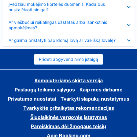
Suglausta
Įvedžiau mokėjimo kortelės duomenis. Kada bus
nuskaičiuoti pinigai?
Suglausta
Ar viešbučiui reikalingas užstatas arba išankstinis
apmokėjimas?
Suglausta
Ar galima pristatyti papildomą lovą ar vaikišką lovelę?
Pridėti apgyvendinimo įstaigą
Kompiuteriams skirta versija
Paslaugų teikimo sąlygos
Kaip mes dirbame
Privatumo nuostatai
Tvarkyti slapukų nustatymus
Tvarkykite pritaikytas rekomendacijas
Šiuolaikinės vergovės įstatymas
Pareiškimas dėl žmogaus teisių
Apie Booking.com