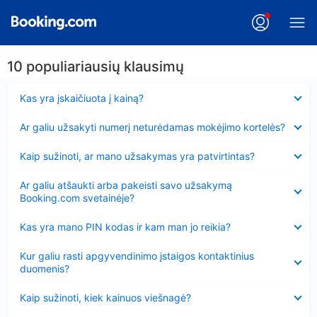
10 populiariausių klausimų
Suglausta
Kas yra įskaičiuota į kainą?
Suglausta
Ar galiu užsakyti numerį neturėdamas mokėjimo kortelės?
Suglausta
Kaip sužinoti, ar mano užsakymas yra patvirtintas?
Suglausta
Ar galiu atšaukti arba pakeisti savo užsakymą
Booking.com svetainėje?
Suglausta
Kas yra mano PIN kodas ir kam man jo reikia?
Suglausta
Kur galiu rasti apgyvendinimo įstaigos kontaktinius
duomenis?
Suglausta
Kaip sužinoti, kiek kainuos viešnagė?