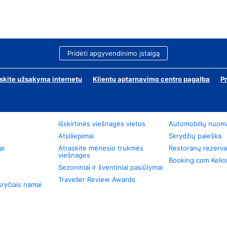
Pridėti apgyvendinimo įstaigą
skite užsakymą internetu
Klientų aptarnavimo centro pagalba
P
Išskirtinės viešnagės vietos
Automobilių nuom
Atsiliepimai
Skrydžių paieška
ai
Atraskite mėnesio trukmės
Restoranų rezerva
viešnages
Booking.com Keli
Sezoniniai ir šventiniai pasiūlymai
Traveller Review Awards
ryčiais namai