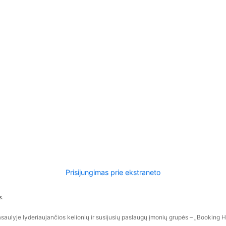
Prisijungimas prie ekstraneto
s.
aulyje lyderiaujančios kelionių ir susijusių paslaugų įmonių grupės – „Booking Hol