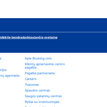
ridėkite bendradarbiaujančią svetainę
a
Apie Booking.com
Klientų aptarnavimo centro
pagalba
cijos
Pagalba partneriams
onių agentams
Careers
Tvarumas
Spaudos centras
Saugos patarimų centras
Ryšiai su investuotojais