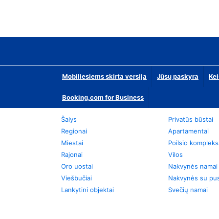
Mobiliesiems skirta versija
Jūsų paskyra
Kei
Booking.com for Business
Šalys
Privatūs būstai
Regionai
Apartamentai
Miestai
Poilsio kompleks
Rajonai
Vilos
Oro uostai
Nakvynės namai
Viešbučiai
Nakvynės su pus
Lankytini objektai
Svečių namai