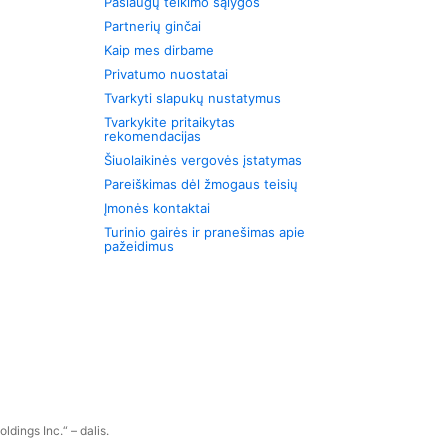
Paslaugų teikimo sąlygos
Partnerių ginčai
Kaip mes dirbame
Privatumo nuostatai
Tvarkyti slapukų nustatymus
Tvarkykite pritaikytas
rekomendacijas
Šiuolaikinės vergovės įstatymas
Pareiškimas dėl žmogaus teisių
Įmonės kontaktai
Turinio gairės ir pranešimas apie
pažeidimus
dings Inc.“ – dalis.