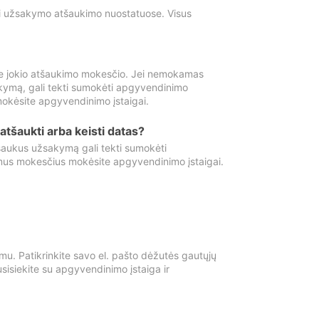
ti užsakymo atšaukimo nuostatuose. Visus
e jokio atšaukimo mokesčio. Jei nemokamas
kymą, gali tekti sumokėti apgyvendinimo
okėsite apgyvendinimo įstaigai.
atšaukti arba keisti datas?
aukus užsakymą gali tekti sumokėti
mus mokesčius mokėsite apgyvendinimo įstaigai.
mu. Patikrinkite savo el. pašto dėžutės gautųjų
usisiekite su apgyvendinimo įstaiga ir