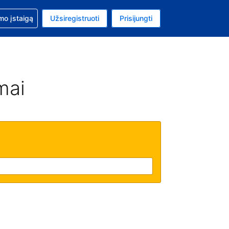
mo
mo įstaigą
Užsiregistruoti
Prisijungti
ta: Jungtinių Valstijų doleris
ta kalba: Lietuvių
mai