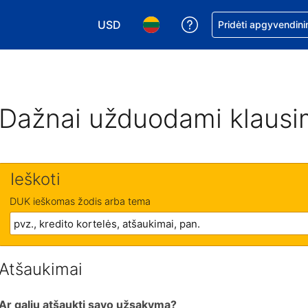
USD
Pagalba dėl užsaky
Pridėti apgyvendini
Pasirinkite valiutą. Jūsų pasirinkta valiu
Pasirinkite kalbą. Jūsų pasirink
Dažnai užduodami klausi
Ieškoti
DUK ieškomas žodis arba tema
Atšaukimai
Ar galiu atšaukti savo užsakymą?