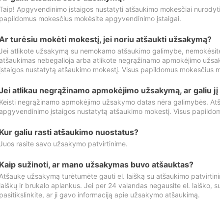
Taip! Apgyvendinimo įstaigos nustatyti atšaukimo mokesčiai nurody
papildomus mokesčius mokėsite apgyvendinimo įstaigai.
Ar turėsiu mokėti mokestį, jei noriu atšaukti užsakymą?
Jei atlikote užsakymą su nemokamo atšaukimo galimybe, nemokėsit
atšaukimas nebegalioja arba atlikote negrąžinamo apmokėjimo užsa
įstaigos nustatytą atšaukimo mokestį. Visus papildomus mokesčius m
Jei atlikau negrąžinamo apmokėjimo užsakymą, ar galiu jį 
Keisti negrąžinamo apmokėjimo užsakymo datas nėra galimybės. Atš
apgyvendinimo įstaigos nustatytą atšaukimo mokestį. Visus papildo
Kur galiu rasti atšaukimo nuostatus?
Juos rasite savo užsakymo patvirtinime.
Kaip sužinoti, ar mano užsakymas buvo atšauktas?
Atšaukę užsakymą turėtumėte gauti el. laišką su atšaukimo patvirtini
laiškų ir brukalo aplankus. Jei per 24 valandas negausite el. laiško, s
pasitikslinkite, ar ji gavo informaciją apie užsakymo atšaukimą.