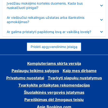
Suglausta
Įvedžiau mokėjimo kortelės duomenis. Kada bus
nuskaičiuoti pinigai?
Suglausta
Ar viešbučiui reikalingas užstatas arba išankstinis
apmokėjimas?
Suglausta
Ar galima pristatyti papildomą lovą ar vaikišką lovelę?
Pridėti apgyvendinimo įstaigą
Kompiuteriams skirta versija
Paslaugų teikimo sąlygos
Kaip mes dirbame
Privatumo nuostatai
Tvarkyti slapukų nustatymus
Tvarkykite pritaikytas rekomendacijas
Šiuolaikinės vergovės įstatymas
Pareiškimas dėl žmogaus teisių
Apie Booking.com