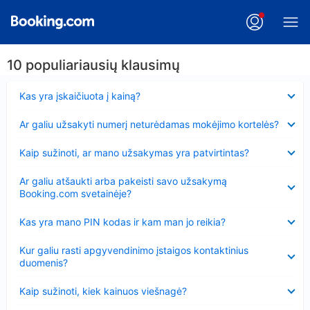
10 populiariausių klausimų
Suglausta
Kas yra įskaičiuota į kainą?
Suglausta
Ar galiu užsakyti numerį neturėdamas mokėjimo kortelės?
Suglausta
Kaip sužinoti, ar mano užsakymas yra patvirtintas?
Suglausta
Ar galiu atšaukti arba pakeisti savo užsakymą
Booking.com svetainėje?
Suglausta
Kas yra mano PIN kodas ir kam man jo reikia?
Suglausta
Kur galiu rasti apgyvendinimo įstaigos kontaktinius
duomenis?
Suglausta
Kaip sužinoti, kiek kainuos viešnagė?