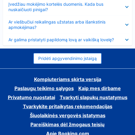
Suglausta
Įvedžiau mokėjimo kortelės duomenis. Kada bus
nuskaičiuoti pinigai?
Suglausta
Ar viešbučiui reikalingas užstatas arba išankstinis
apmokėjimas?
Suglausta
Ar galima pristatyti papildomą lovą ar vaikišką lovelę?
Pridėti apgyvendinimo įstaigą
Kompiuteriams skirta versija
Paslaugų teikimo sąlygos
Kaip mes dirbame
Privatumo nuostatai
Tvarkyti slapukų nustatymus
Tvarkykite pritaikytas rekomendacijas
Šiuolaikinės vergovės įstatymas
Pareiškimas dėl žmogaus teisių
Apie Booking.com