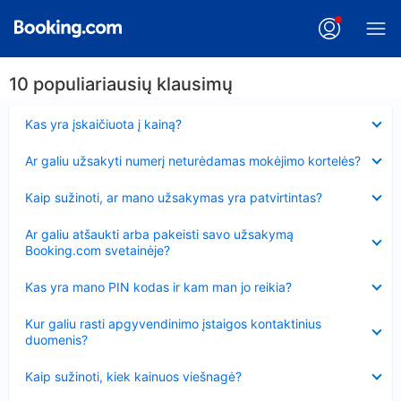
10 populiariausių klausimų
Suglausta
Kas yra įskaičiuota į kainą?
Suglausta
Ar galiu užsakyti numerį neturėdamas mokėjimo kortelės?
Suglausta
Kaip sužinoti, ar mano užsakymas yra patvirtintas?
Suglausta
Ar galiu atšaukti arba pakeisti savo užsakymą
Booking.com svetainėje?
Suglausta
Kas yra mano PIN kodas ir kam man jo reikia?
Suglausta
Kur galiu rasti apgyvendinimo įstaigos kontaktinius
duomenis?
Suglausta
Kaip sužinoti, kiek kainuos viešnagė?