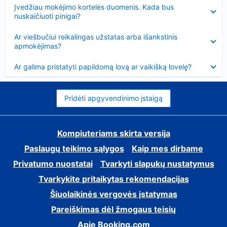
Suglausta
Įvedžiau mokėjimo kortelės duomenis. Kada bus
nuskaičiuoti pinigai?
Suglausta
Ar viešbučiui reikalingas užstatas arba išankstinis
apmokėjimas?
Suglausta
Ar galima pristatyti papildomą lovą ar vaikišką lovelę?
Pridėti apgyvendinimo įstaigą
Kompiuteriams skirta versija
Paslaugų teikimo sąlygos
Kaip mes dirbame
Privatumo nuostatai
Tvarkyti slapukų nustatymus
Tvarkykite pritaikytas rekomendacijas
Šiuolaikinės vergovės įstatymas
Pareiškimas dėl žmogaus teisių
Apie Booking.com