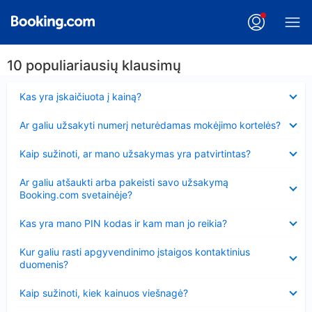
10 populiariausių klausimų
Suglausta
Kas yra įskaičiuota į kainą?
Suglausta
Ar galiu užsakyti numerį neturėdamas mokėjimo kortelės?
Suglausta
Kaip sužinoti, ar mano užsakymas yra patvirtintas?
Suglausta
Ar galiu atšaukti arba pakeisti savo užsakymą
Booking.com svetainėje?
Suglausta
Kas yra mano PIN kodas ir kam man jo reikia?
Suglausta
Kur galiu rasti apgyvendinimo įstaigos kontaktinius
duomenis?
Suglausta
Kaip sužinoti, kiek kainuos viešnagė?