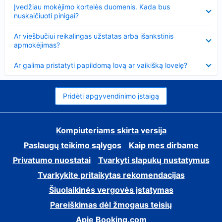
Suglausta
Įvedžiau mokėjimo kortelės duomenis. Kada bus
nuskaičiuoti pinigai?
Suglausta
Ar viešbučiui reikalingas užstatas arba išankstinis
apmokėjimas?
Suglausta
Ar galima pristatyti papildomą lovą ar vaikišką lovelę?
Pridėti apgyvendinimo įstaigą
Kompiuteriams skirta versija
Paslaugų teikimo sąlygos
Kaip mes dirbame
Privatumo nuostatai
Tvarkyti slapukų nustatymus
Tvarkykite pritaikytas rekomendacijas
Šiuolaikinės vergovės įstatymas
Pareiškimas dėl žmogaus teisių
Apie Booking.com