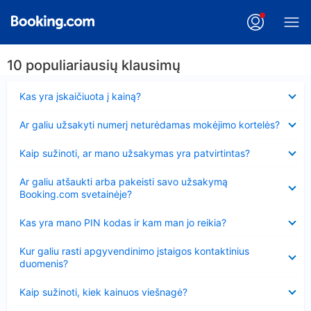
10 populiariausių klausimų
Suglausta
Kas yra įskaičiuota į kainą?
Suglausta
Ar galiu užsakyti numerį neturėdamas mokėjimo kortelės?
Suglausta
Kaip sužinoti, ar mano užsakymas yra patvirtintas?
Suglausta
Ar galiu atšaukti arba pakeisti savo užsakymą
Booking.com svetainėje?
Suglausta
Kas yra mano PIN kodas ir kam man jo reikia?
Suglausta
Kur galiu rasti apgyvendinimo įstaigos kontaktinius
duomenis?
Suglausta
Kaip sužinoti, kiek kainuos viešnagė?