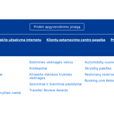
Pridėti apgyvendinimo įstaigą
skite užsakymą internetu
Klientų aptarnavimo centro pagalba
P
Išskirtinės viešnagės vietos
Automobilių nuom
Atsiliepimai
Skrydžių paieška
ai
Atraskite mėnesio trukmės
Restoranų rezerva
viešnages
Booking.com Keli
Sezoniniai ir šventiniai pasiūlymai
Traveller Review Awards
ryčiais namai