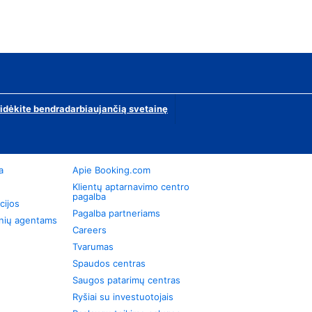
ridėkite bendradarbiaujančią svetainę
a
Apie Booking.com
Klientų aptarnavimo centro
pagalba
cijos
Pagalba partneriams
onių agentams
Careers
Tvarumas
Spaudos centras
Saugos patarimų centras
Ryšiai su investuotojais