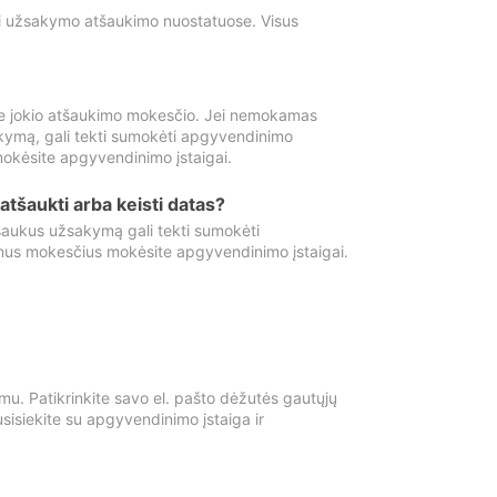
ti užsakymo atšaukimo nuostatuose. Visus
e jokio atšaukimo mokesčio. Jei nemokamas
kymą, gali tekti sumokėti apgyvendinimo
okėsite apgyvendinimo įstaigai.
atšaukti arba keisti datas?
aukus užsakymą gali tekti sumokėti
mus mokesčius mokėsite apgyvendinimo įstaigai.
mu. Patikrinkite savo el. pašto dėžutės gautųjų
usisiekite su apgyvendinimo įstaiga ir