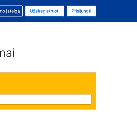
mo
mo įstaigą
Užsiregistruoti
Prisijungti
uta: Euras
ta kalba: Lietuvių
mai