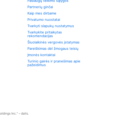
Paslaugų teikimo sąlygos
Partnerių ginčai
Kaip mes dirbame
Privatumo nuostatai
Tvarkyti slapukų nustatymus
Tvarkykite pritaikytas
rekomendacijas
Šiuolaikinės vergovės įstatymas
Pareiškimas dėl žmogaus teisių
Įmonės kontaktai
Turinio gairės ir pranešimas apie
pažeidimus
dings Inc.“ – dalis.