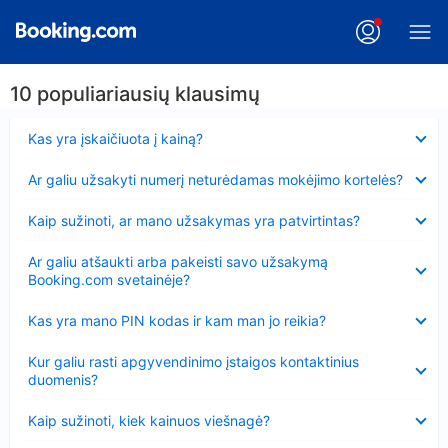
10 populiariausių klausimų
Suglausta
Kas yra įskaičiuota į kainą?
Suglausta
Ar galiu užsakyti numerį neturėdamas mokėjimo kortelės?
Suglausta
Kaip sužinoti, ar mano užsakymas yra patvirtintas?
Suglausta
Ar galiu atšaukti arba pakeisti savo užsakymą
Booking.com svetainėje?
Suglausta
Kas yra mano PIN kodas ir kam man jo reikia?
Suglausta
Kur galiu rasti apgyvendinimo įstaigos kontaktinius
duomenis?
Suglausta
Kaip sužinoti, kiek kainuos viešnagė?