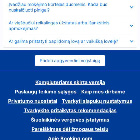
Suglausta
Įvedžiau mokėjimo kortelės duomenis. Kada bus
nuskaičiuoti pinigai?
Suglausta
Ar viešbučiui reikalingas užstatas arba išankstinis
apmokėjimas?
Suglausta
Ar galima pristatyti papildomą lovą ar vaikišką lovelę?
Pridėti apgyvendinimo įstaigą
Kompiuteriams skirta versija
Paslaugų teikimo sąlygos
Kaip mes dirbame
Privatumo nuostatai
Tvarkyti slapukų nustatymus
Tvarkykite pritaikytas rekomendacijas
Šiuolaikinės vergovės įstatymas
Pareiškimas dėl žmogaus teisių
Apie Booking.com