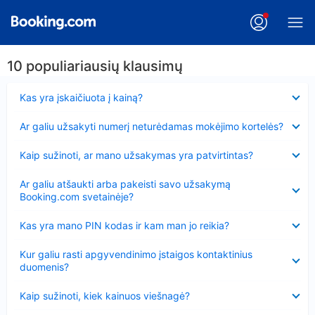
10 populiariausių klausimų
Suglausta
Kas yra įskaičiuota į kainą?
Suglausta
Ar galiu užsakyti numerį neturėdamas mokėjimo kortelės?
Suglausta
Kaip sužinoti, ar mano užsakymas yra patvirtintas?
Suglausta
Ar galiu atšaukti arba pakeisti savo užsakymą
Booking.com svetainėje?
Suglausta
Kas yra mano PIN kodas ir kam man jo reikia?
Suglausta
Kur galiu rasti apgyvendinimo įstaigos kontaktinius
duomenis?
Suglausta
Kaip sužinoti, kiek kainuos viešnagė?