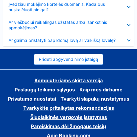
Suglausta
Įvedžiau mokėjimo kortelės duomenis. Kada bus
nuskaičiuoti pinigai?
Suglausta
Ar viešbučiui reikalingas užstatas arba išankstinis
apmokėjimas?
Suglausta
Ar galima pristatyti papildomą lovą ar vaikišką lovelę?
Pridėti apgyvendinimo įstaigą
Kompiuteriams skirta versija
Paslaugų teikimo sąlygos
Kaip mes dirbame
Privatumo nuostatai
Tvarkyti slapukų nustatymus
Tvarkykite pritaikytas rekomendacijas
Šiuolaikinės vergovės įstatymas
Pareiškimas dėl žmogaus teisių
Apie Booking.com