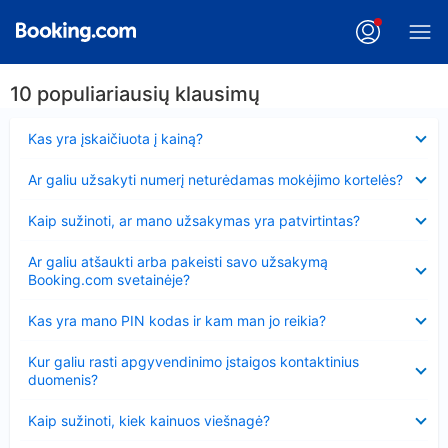
10 populiariausių klausimų
Suglausta
Kas yra įskaičiuota į kainą?
Suglausta
Ar galiu užsakyti numerį neturėdamas mokėjimo kortelės?
Suglausta
Kaip sužinoti, ar mano užsakymas yra patvirtintas?
Suglausta
Ar galiu atšaukti arba pakeisti savo užsakymą
Booking.com svetainėje?
Suglausta
Kas yra mano PIN kodas ir kam man jo reikia?
Suglausta
Kur galiu rasti apgyvendinimo įstaigos kontaktinius
duomenis?
Suglausta
Kaip sužinoti, kiek kainuos viešnagė?