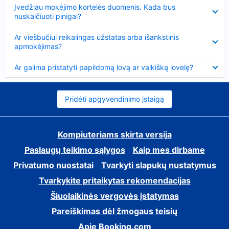
Suglausta
Įvedžiau mokėjimo kortelės duomenis. Kada bus
nuskaičiuoti pinigai?
Suglausta
Ar viešbučiui reikalingas užstatas arba išankstinis
apmokėjimas?
Suglausta
Ar galima pristatyti papildomą lovą ar vaikišką lovelę?
Pridėti apgyvendinimo įstaigą
Kompiuteriams skirta versija
Paslaugų teikimo sąlygos
Kaip mes dirbame
Privatumo nuostatai
Tvarkyti slapukų nustatymus
Tvarkykite pritaikytas rekomendacijas
Šiuolaikinės vergovės įstatymas
Pareiškimas dėl žmogaus teisių
Apie Booking.com