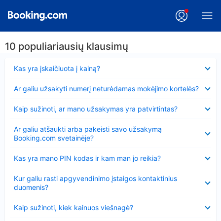
10 populiariausių klausimų
Suglausta
Kas yra įskaičiuota į kainą?
Suglausta
Ar galiu užsakyti numerį neturėdamas mokėjimo kortelės?
Suglausta
Kaip sužinoti, ar mano užsakymas yra patvirtintas?
Suglausta
Ar galiu atšaukti arba pakeisti savo užsakymą
Booking.com svetainėje?
Suglausta
Kas yra mano PIN kodas ir kam man jo reikia?
Suglausta
Kur galiu rasti apgyvendinimo įstaigos kontaktinius
duomenis?
Suglausta
Kaip sužinoti, kiek kainuos viešnagė?