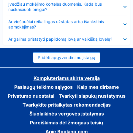
Suglausta
Įvedžiau mokėjimo kortelės duomenis. Kada bus
nuskaičiuoti pinigai?
Suglausta
Ar viešbučiui reikalingas užstatas arba išankstinis
apmokėjimas?
Suglausta
Ar galima pristatyti papildomą lovą ar vaikišką lovelę?
Pridėti apgyvendinimo įstaigą
Kompiuteriams skirta versija
Paslaugų teikimo sąlygos
Kaip mes dirbame
Privatumo nuostatai
Tvarkyti slapukų nustatymus
Tvarkykite pritaikytas rekomendacijas
Šiuolaikinės vergovės įstatymas
Pareiškimas dėl žmogaus teisių
Apie Booking.com