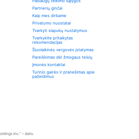
Paslaugų teikimo sąlygos
Partnerių ginčai
Kaip mes dirbame
Privatumo nuostatai
Tvarkyti slapukų nustatymus
Tvarkykite pritaikytas
rekomendacijas
Šiuolaikinės vergovės įstatymas
Pareiškimas dėl žmogaus teisių
Įmonės kontaktai
Turinio gairės ir pranešimas apie
pažeidimus
dings Inc.“ – dalis.