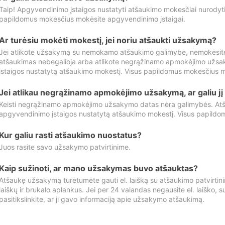
Taip! Apgyvendinimo įstaigos nustatyti atšaukimo mokesčiai nurody
papildomus mokesčius mokėsite apgyvendinimo įstaigai.
Ar turėsiu mokėti mokestį, jei noriu atšaukti užsakymą?
Jei atlikote užsakymą su nemokamo atšaukimo galimybe, nemokėsit
atšaukimas nebegalioja arba atlikote negrąžinamo apmokėjimo užsa
įstaigos nustatytą atšaukimo mokestį. Visus papildomus mokesčius m
Jei atlikau negrąžinamo apmokėjimo užsakymą, ar galiu jį 
Keisti negrąžinamo apmokėjimo užsakymo datas nėra galimybės. Atš
apgyvendinimo įstaigos nustatytą atšaukimo mokestį. Visus papildo
Kur galiu rasti atšaukimo nuostatus?
Juos rasite savo užsakymo patvirtinime.
Kaip sužinoti, ar mano užsakymas buvo atšauktas?
Atšaukę užsakymą turėtumėte gauti el. laišką su atšaukimo patvirtini
laiškų ir brukalo aplankus. Jei per 24 valandas negausite el. laiško, s
pasitikslinkite, ar ji gavo informaciją apie užsakymo atšaukimą.