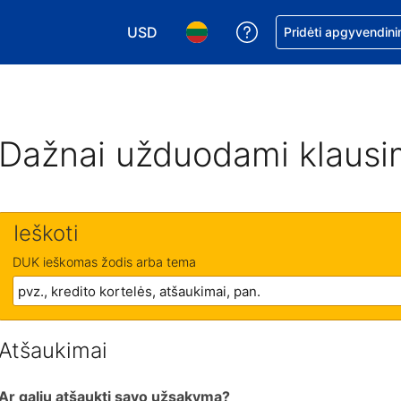
USD
Pagalba dėl užsaky
Pridėti apgyvendini
Pasirinkite valiutą. Jūsų pasirinkta valiu
Pasirinkite kalbą. Jūsų pasirink
Dažnai užduodami klausi
Ieškoti
DUK ieškomas žodis arba tema
Atšaukimai
Ar galiu atšaukti savo užsakymą?