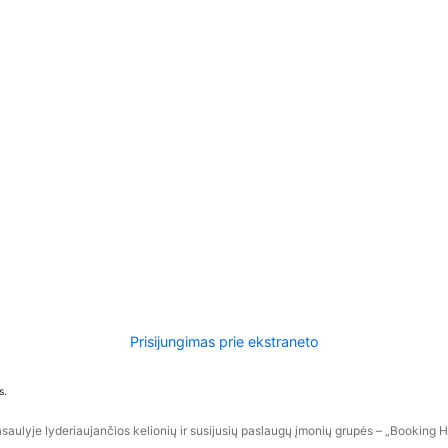
Prisijungimas prie ekstraneto
s.
aulyje lyderiaujančios kelionių ir susijusių paslaugų įmonių grupės – „Booking Hol