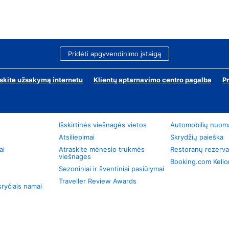
Pridėti apgyvendinimo įstaigą
skite užsakymą internetu
Klientų aptarnavimo centro pagalba
P
Išskirtinės viešnagės vietos
Automobilių nuom
Atsiliepimai
Skrydžių paieška
ai
Atraskite mėnesio trukmės
Restoranų rezerva
viešnages
Booking.com Keli
Sezoniniai ir šventiniai pasiūlymai
Traveller Review Awards
ryčiais namai