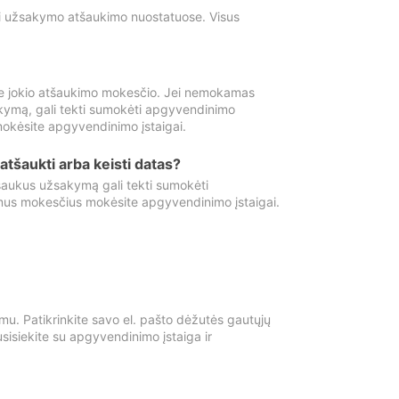
ti užsakymo atšaukimo nuostatuose. Visus
e jokio atšaukimo mokesčio. Jei nemokamas
kymą, gali tekti sumokėti apgyvendinimo
okėsite apgyvendinimo įstaigai.
atšaukti arba keisti datas?
aukus užsakymą gali tekti sumokėti
mus mokesčius mokėsite apgyvendinimo įstaigai.
mu. Patikrinkite savo el. pašto dėžutės gautųjų
usisiekite su apgyvendinimo įstaiga ir