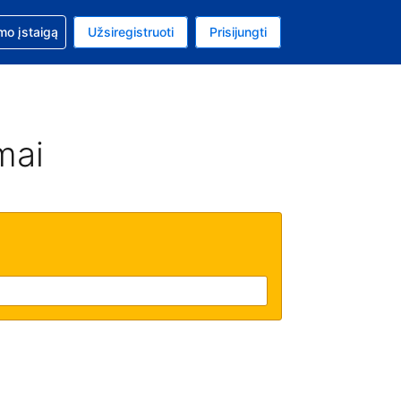
mo
mo įstaigą
Užsiregistruoti
Prisijungti
ta: Jungtinių Valstijų doleris
ta kalba: Lietuvių
mai