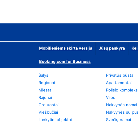
Mobiliesiems skirta versija
Jūsų paskyra
Kei
Booking.com for Business
Šalys
Privatūs būstai
Regionai
Apartamentai
Miestai
Poilsio kompleks
Rajonai
Vilos
Oro uostai
Nakvynės namai
Viešbučiai
Nakvynės su pus
Lankytini objektai
Svečių namai