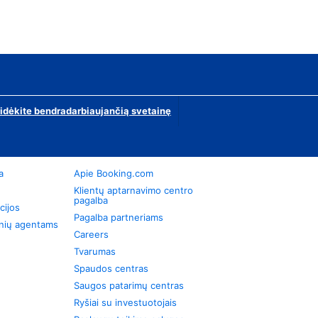
ridėkite bendradarbiaujančią svetainę
a
Apie Booking.com
Klientų aptarnavimo centro
pagalba
cijos
Pagalba partneriams
onių agentams
Careers
Tvarumas
Spaudos centras
Saugos patarimų centras
Ryšiai su investuotojais