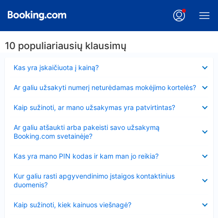
10 populiariausių klausimų
Suglausta
Kas yra įskaičiuota į kainą?
Suglausta
Ar galiu užsakyti numerį neturėdamas mokėjimo kortelės?
Suglausta
Kaip sužinoti, ar mano užsakymas yra patvirtintas?
Suglausta
Ar galiu atšaukti arba pakeisti savo užsakymą
Booking.com svetainėje?
Suglausta
Kas yra mano PIN kodas ir kam man jo reikia?
Suglausta
Kur galiu rasti apgyvendinimo įstaigos kontaktinius
duomenis?
Suglausta
Kaip sužinoti, kiek kainuos viešnagė?