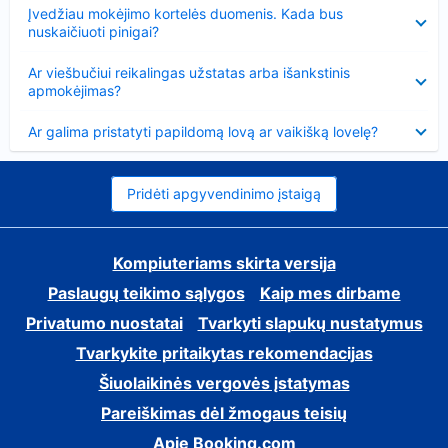
Suglausta
Įvedžiau mokėjimo kortelės duomenis. Kada bus
nuskaičiuoti pinigai?
Suglausta
Ar viešbučiui reikalingas užstatas arba išankstinis
apmokėjimas?
Suglausta
Ar galima pristatyti papildomą lovą ar vaikišką lovelę?
Pridėti apgyvendinimo įstaigą
Kompiuteriams skirta versija
Paslaugų teikimo sąlygos
Kaip mes dirbame
Privatumo nuostatai
Tvarkyti slapukų nustatymus
Tvarkykite pritaikytas rekomendacijas
Šiuolaikinės vergovės įstatymas
Pareiškimas dėl žmogaus teisių
Apie Booking.com