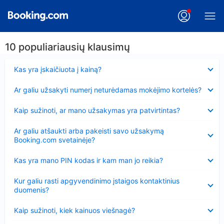
10 populiariausių klausimų
Suglausta
Kas yra įskaičiuota į kainą?
Suglausta
Ar galiu užsakyti numerį neturėdamas mokėjimo kortelės?
Suglausta
Kaip sužinoti, ar mano užsakymas yra patvirtintas?
Suglausta
Ar galiu atšaukti arba pakeisti savo užsakymą
Booking.com svetainėje?
Suglausta
Kas yra mano PIN kodas ir kam man jo reikia?
Suglausta
Kur galiu rasti apgyvendinimo įstaigos kontaktinius
duomenis?
Suglausta
Kaip sužinoti, kiek kainuos viešnagė?