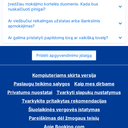
Suglausta
Įvedžiau mokėjimo kortelės duomenis. Kada bus
nuskaičiuoti pinigai?
Suglausta
Ar viešbučiui reikalingas užstatas arba išankstinis
apmokėjimas?
Suglausta
Ar galima pristatyti papildomą lovą ar vaikišką lovelę?
Pridėti apgyvendinimo įstaigą
Kompiuteriams skirta versija
Paslaugų teikimo sąlygos
Kaip mes dirbame
Privatumo nuostatai
Tvarkyti slapukų nustatymus
Tvarkykite pritaikytas rekomendacijas
Šiuolaikinės vergovės įstatymas
Pareiškimas dėl žmogaus teisių
Apie Booking.com