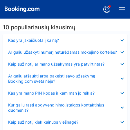
10 populiariausių klausimų
Suglausta
Kas yra įskaičiuota į kainą?
Suglausta
Ar galiu užsakyti numerį neturėdamas mokėjimo kortelės?
Suglausta
Kaip sužinoti, ar mano užsakymas yra patvirtintas?
Suglausta
Ar galiu atšaukti arba pakeisti savo užsakymą
Booking.com svetainėje?
Suglausta
Kas yra mano PIN kodas ir kam man jo reikia?
Suglausta
Kur galiu rasti apgyvendinimo įstaigos kontaktinius
duomenis?
Suglausta
Kaip sužinoti, kiek kainuos viešnagė?