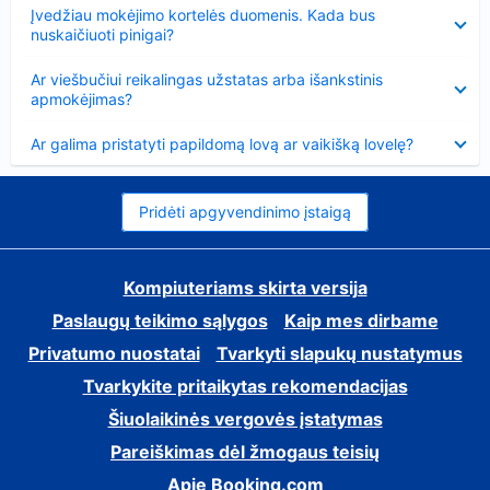
Suglausta
Įvedžiau mokėjimo kortelės duomenis. Kada bus
nuskaičiuoti pinigai?
Suglausta
Ar viešbučiui reikalingas užstatas arba išankstinis
apmokėjimas?
Suglausta
Ar galima pristatyti papildomą lovą ar vaikišką lovelę?
Pridėti apgyvendinimo įstaigą
Kompiuteriams skirta versija
Paslaugų teikimo sąlygos
Kaip mes dirbame
Privatumo nuostatai
Tvarkyti slapukų nustatymus
Tvarkykite pritaikytas rekomendacijas
Šiuolaikinės vergovės įstatymas
Pareiškimas dėl žmogaus teisių
Apie Booking.com