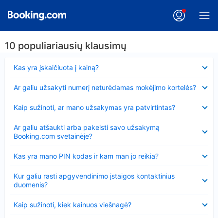
10 populiariausių klausimų
Suglausta
Kas yra įskaičiuota į kainą?
Suglausta
Ar galiu užsakyti numerį neturėdamas mokėjimo kortelės?
Suglausta
Kaip sužinoti, ar mano užsakymas yra patvirtintas?
Suglausta
Ar galiu atšaukti arba pakeisti savo užsakymą
Booking.com svetainėje?
Suglausta
Kas yra mano PIN kodas ir kam man jo reikia?
Suglausta
Kur galiu rasti apgyvendinimo įstaigos kontaktinius
duomenis?
Suglausta
Kaip sužinoti, kiek kainuos viešnagė?