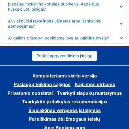
Suglausta
Įvedžiau mokėjimo kortelės duomenis. Kada bus
nuskaičiuoti pinigai?
Suglausta
Ar viešbučiui reikalingas užstatas arba išankstinis
apmokėjimas?
Suglausta
Ar galima pristatyti papildomą lovą ar vaikišką lovelę?
Pridėti apgyvendinimo įstaigą
Kompiuteriams skirta versija
Paslaugų teikimo sąlygos
Kaip mes dirbame
Privatumo nuostatai
Tvarkyti slapukų nustatymus
Tvarkykite pritaikytas rekomendacijas
Šiuolaikinės vergovės įstatymas
Pareiškimas dėl žmogaus teisių
Apie Booking.com