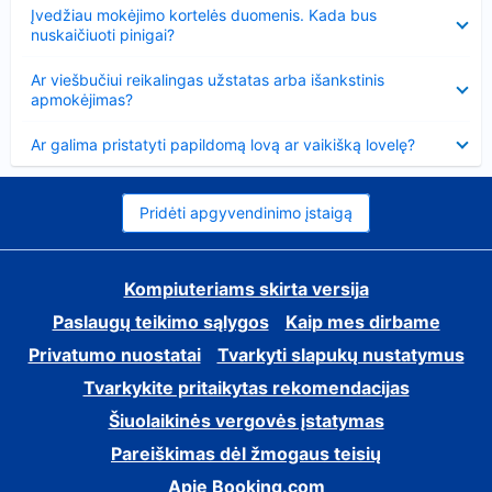
Suglausta
Įvedžiau mokėjimo kortelės duomenis. Kada bus
nuskaičiuoti pinigai?
Suglausta
Ar viešbučiui reikalingas užstatas arba išankstinis
apmokėjimas?
Suglausta
Ar galima pristatyti papildomą lovą ar vaikišką lovelę?
Pridėti apgyvendinimo įstaigą
Kompiuteriams skirta versija
Paslaugų teikimo sąlygos
Kaip mes dirbame
Privatumo nuostatai
Tvarkyti slapukų nustatymus
Tvarkykite pritaikytas rekomendacijas
Šiuolaikinės vergovės įstatymas
Pareiškimas dėl žmogaus teisių
Apie Booking.com