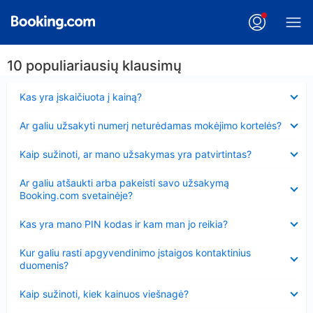
10 populiariausių klausimų
Suglausta
Kas yra įskaičiuota į kainą?
Suglausta
Ar galiu užsakyti numerį neturėdamas mokėjimo kortelės?
Suglausta
Kaip sužinoti, ar mano užsakymas yra patvirtintas?
Suglausta
Ar galiu atšaukti arba pakeisti savo užsakymą
Booking.com svetainėje?
Suglausta
Kas yra mano PIN kodas ir kam man jo reikia?
Suglausta
Kur galiu rasti apgyvendinimo įstaigos kontaktinius
duomenis?
Suglausta
Kaip sužinoti, kiek kainuos viešnagė?