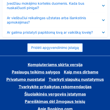
Suglausta
Įvedžiau mokėjimo kortelės duomenis. Kada bus
nuskaičiuoti pinigai?
Suglausta
Ar viešbučiui reikalingas užstatas arba išankstinis
apmokėjimas?
Suglausta
Ar galima pristatyti papildomą lovą ar vaikišką lovelę?
Pridėti apgyvendinimo įstaigą
Kompiuteriams skirta versija
Paslaugų teikimo sąlygos
Kaip mes dirbame
Privatumo nuostatai
Tvarkyti slapukų nustatymus
Tvarkykite pritaikytas rekomendacijas
Šiuolaikinės vergovės įstatymas
Pareiškimas dėl žmogaus teisių
Apie Booking.com