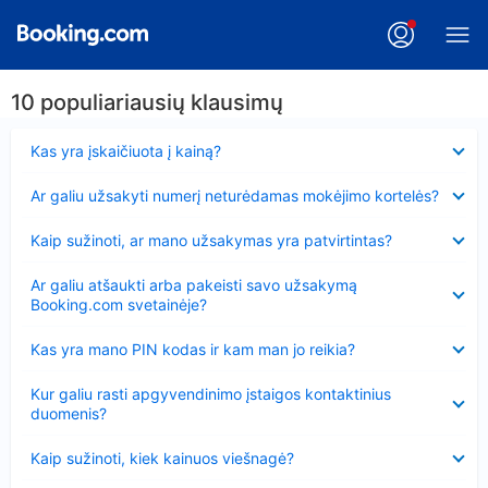
10 populiariausių klausimų
Suglausta
Kas yra įskaičiuota į kainą?
Suglausta
Ar galiu užsakyti numerį neturėdamas mokėjimo kortelės?
Suglausta
Kaip sužinoti, ar mano užsakymas yra patvirtintas?
Suglausta
Ar galiu atšaukti arba pakeisti savo užsakymą
Booking.com svetainėje?
Suglausta
Kas yra mano PIN kodas ir kam man jo reikia?
Suglausta
Kur galiu rasti apgyvendinimo įstaigos kontaktinius
duomenis?
Suglausta
Kaip sužinoti, kiek kainuos viešnagė?