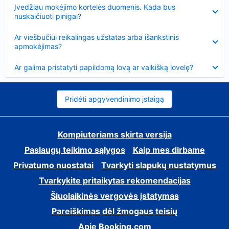
Suglausta
Įvedžiau mokėjimo kortelės duomenis. Kada bus
nuskaičiuoti pinigai?
Suglausta
Ar viešbučiui reikalingas užstatas arba išankstinis
apmokėjimas?
Suglausta
Ar galima pristatyti papildomą lovą ar vaikišką lovelę?
Pridėti apgyvendinimo įstaigą
Kompiuteriams skirta versija
Paslaugų teikimo sąlygos
Kaip mes dirbame
Privatumo nuostatai
Tvarkyti slapukų nustatymus
Tvarkykite pritaikytas rekomendacijas
Šiuolaikinės vergovės įstatymas
Pareiškimas dėl žmogaus teisių
Apie Booking.com