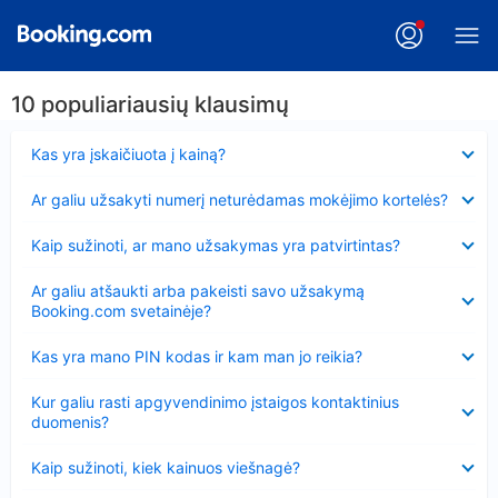
10 populiariausių klausimų
Suglausta
Kas yra įskaičiuota į kainą?
Suglausta
Ar galiu užsakyti numerį neturėdamas mokėjimo kortelės?
Suglausta
Kaip sužinoti, ar mano užsakymas yra patvirtintas?
Suglausta
Ar galiu atšaukti arba pakeisti savo užsakymą
Booking.com svetainėje?
Suglausta
Kas yra mano PIN kodas ir kam man jo reikia?
Suglausta
Kur galiu rasti apgyvendinimo įstaigos kontaktinius
duomenis?
Suglausta
Kaip sužinoti, kiek kainuos viešnagė?