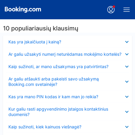
10 populiariausių klausimų
Suglausta
Kas yra įskaičiuota į kainą?
Suglausta
Ar galiu užsakyti numerį neturėdamas mokėjimo kortelės?
Suglausta
Kaip sužinoti, ar mano užsakymas yra patvirtintas?
Suglausta
Ar galiu atšaukti arba pakeisti savo užsakymą
Booking.com svetainėje?
Suglausta
Kas yra mano PIN kodas ir kam man jo reikia?
Suglausta
Kur galiu rasti apgyvendinimo įstaigos kontaktinius
duomenis?
Suglausta
Kaip sužinoti, kiek kainuos viešnagė?