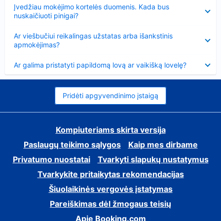
Suglausta
Įvedžiau mokėjimo kortelės duomenis. Kada bus
nuskaičiuoti pinigai?
Suglausta
Ar viešbučiui reikalingas užstatas arba išankstinis
apmokėjimas?
Suglausta
Ar galima pristatyti papildomą lovą ar vaikišką lovelę?
Pridėti apgyvendinimo įstaigą
Kompiuteriams skirta versija
Paslaugų teikimo sąlygos
Kaip mes dirbame
Privatumo nuostatai
Tvarkyti slapukų nustatymus
Tvarkykite pritaikytas rekomendacijas
Šiuolaikinės vergovės įstatymas
Pareiškimas dėl žmogaus teisių
Apie Booking.com