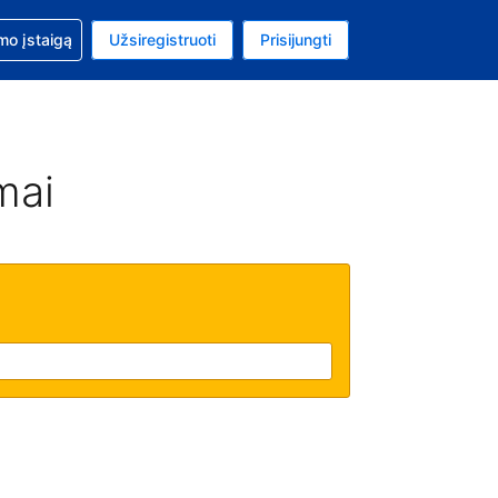
mo
mo įstaigą
Užsiregistruoti
Prisijungti
uta: Euras
ta kalba: Lietuvių
mai