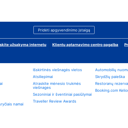
Pridėti apgyvendinimo įstaigą
skite užsakymą internetu
Klientų aptarnavimo centro pagalba
P
Išskirtinės viešnagės vietos
Automobilių nuom
Atsiliepimai
Skrydžių paieška
ai
Atraskite mėnesio trukmės
Restoranų rezerva
viešnages
Booking.com Keli
Sezoniniai ir šventiniai pasiūlymai
Traveller Review Awards
ryčiais namai