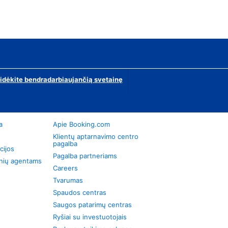
ridėkite bendradarbiaujančią svetainę
a
Apie Booking.com
Klientų aptarnavimo centro
pagalba
cijos
Pagalba partneriams
onių agentams
Careers
Tvarumas
Spaudos centras
Saugos patarimų centras
Ryšiai su investuotojais