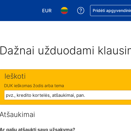
EUR
Pagalba dėl užsaky
Pridėti apgyvendini
Pasirinkite valiutą. Jūsų pasirinkta vali
Pasirinkite kalbą. Jūsų pasirink
Dažnai užduodami klausi
Ieškoti
DUK ieškomas žodis arba tema
Atšaukimai
Ar galiu atšaukti savo užsakymą?