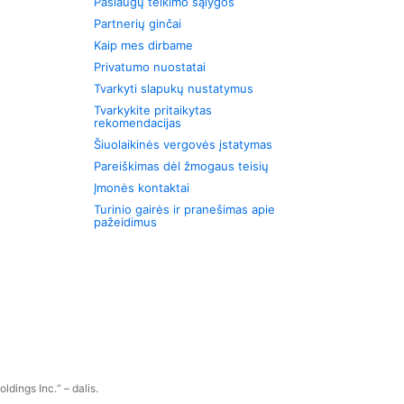
Paslaugų teikimo sąlygos
Partnerių ginčai
Kaip mes dirbame
Privatumo nuostatai
Tvarkyti slapukų nustatymus
Tvarkykite pritaikytas
rekomendacijas
Šiuolaikinės vergovės įstatymas
Pareiškimas dėl žmogaus teisių
Įmonės kontaktai
Turinio gairės ir pranešimas apie
pažeidimus
dings Inc.“ – dalis.