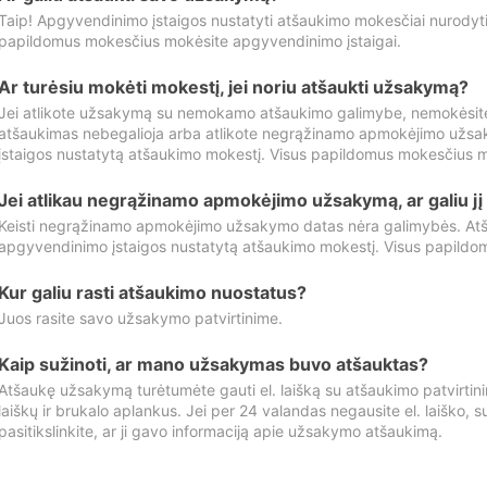
Taip! Apgyvendinimo įstaigos nustatyti atšaukimo mokesčiai nurody
papildomus mokesčius mokėsite apgyvendinimo įstaigai.
Ar turėsiu mokėti mokestį, jei noriu atšaukti užsakymą?
Jei atlikote užsakymą su nemokamo atšaukimo galimybe, nemokėsit
atšaukimas nebegalioja arba atlikote negrąžinamo apmokėjimo užsa
įstaigos nustatytą atšaukimo mokestį. Visus papildomus mokesčius m
Jei atlikau negrąžinamo apmokėjimo užsakymą, ar galiu jį 
Keisti negrąžinamo apmokėjimo užsakymo datas nėra galimybės. Atš
apgyvendinimo įstaigos nustatytą atšaukimo mokestį. Visus papildo
Kur galiu rasti atšaukimo nuostatus?
Juos rasite savo užsakymo patvirtinime.
Kaip sužinoti, ar mano užsakymas buvo atšauktas?
Atšaukę užsakymą turėtumėte gauti el. laišką su atšaukimo patvirtini
laiškų ir brukalo aplankus. Jei per 24 valandas negausite el. laiško, s
pasitikslinkite, ar ji gavo informaciją apie užsakymo atšaukimą.