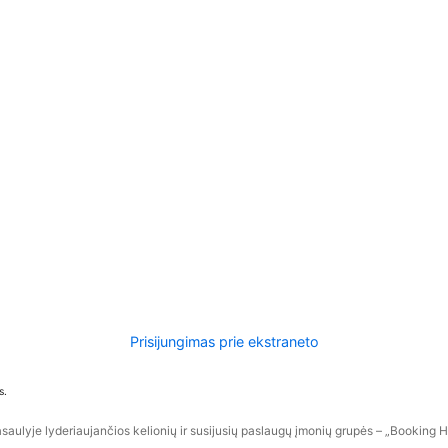
Prisijungimas prie ekstraneto
s.
aulyje lyderiaujančios kelionių ir susijusių paslaugų įmonių grupės – „Booking Hol