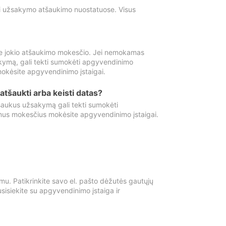
ti užsakymo atšaukimo nuostatuose. Visus
e jokio atšaukimo mokesčio. Jei nemokamas
kymą, gali tekti sumokėti apgyvendinimo
okėsite apgyvendinimo įstaigai.
atšaukti arba keisti datas?
aukus užsakymą gali tekti sumokėti
mus mokesčius mokėsite apgyvendinimo įstaigai.
mu. Patikrinkite savo el. pašto dėžutės gautųjų
usisiekite su apgyvendinimo įstaiga ir