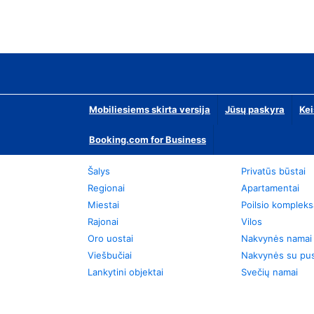
Mobiliesiems skirta versija
Jūsų paskyra
Kei
Booking.com for Business
Šalys
Privatūs būstai
Regionai
Apartamentai
Miestai
Poilsio kompleks
Rajonai
Vilos
Oro uostai
Nakvynės namai
Viešbučiai
Nakvynės su pus
Lankytini objektai
Svečių namai