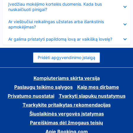
Suglausta
Įvedžiau mokėjimo kortelės duomenis. Kada bus
nuskaičiuoti pinigai?
Suglausta
Ar viešbučiui reikalingas užstatas arba išankstinis
apmokėjimas?
Suglausta
Ar galima pristatyti papildomą lovą ar vaikišką lovelę?
Pridėti apgyvendinimo įstaigą
Kompiuteriams skirta versija
Paslaugų teikimo sąlygos
Kaip mes dirbame
Privatumo nuostatai
Tvarkyti slapukų nustatymus
Tvarkykite pritaikytas rekomendacijas
Šiuolaikinės vergovės įstatymas
Pareiškimas dėl žmogaus teisių
Apie Booking.com