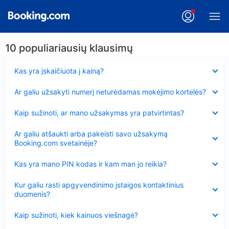
10 populiariausių klausimų
Suglausta
Kas yra įskaičiuota į kainą?
Suglausta
Ar galiu užsakyti numerį neturėdamas mokėjimo kortelės?
Suglausta
Kaip sužinoti, ar mano užsakymas yra patvirtintas?
Suglausta
Ar galiu atšaukti arba pakeisti savo užsakymą
Booking.com svetainėje?
Suglausta
Kas yra mano PIN kodas ir kam man jo reikia?
Suglausta
Kur galiu rasti apgyvendinimo įstaigos kontaktinius
duomenis?
Suglausta
Kaip sužinoti, kiek kainuos viešnagė?