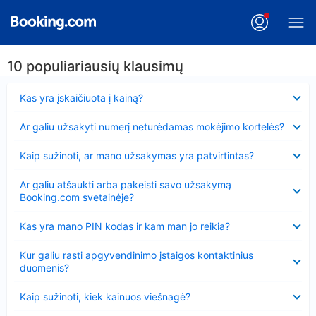
10 populiariausių klausimų
Suglausta
Kas yra įskaičiuota į kainą?
Suglausta
Ar galiu užsakyti numerį neturėdamas mokėjimo kortelės?
Suglausta
Kaip sužinoti, ar mano užsakymas yra patvirtintas?
Suglausta
Ar galiu atšaukti arba pakeisti savo užsakymą
Booking.com svetainėje?
Suglausta
Kas yra mano PIN kodas ir kam man jo reikia?
Suglausta
Kur galiu rasti apgyvendinimo įstaigos kontaktinius
duomenis?
Suglausta
Kaip sužinoti, kiek kainuos viešnagė?