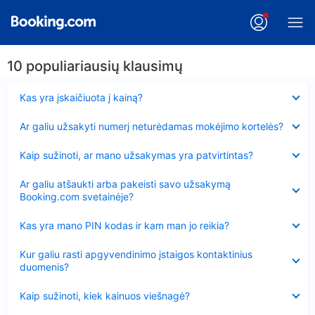
10 populiariausių klausimų
Suglausta
Kas yra įskaičiuota į kainą?
Suglausta
Ar galiu užsakyti numerį neturėdamas mokėjimo kortelės?
Suglausta
Kaip sužinoti, ar mano užsakymas yra patvirtintas?
Suglausta
Ar galiu atšaukti arba pakeisti savo užsakymą
Booking.com svetainėje?
Suglausta
Kas yra mano PIN kodas ir kam man jo reikia?
Suglausta
Kur galiu rasti apgyvendinimo įstaigos kontaktinius
duomenis?
Suglausta
Kaip sužinoti, kiek kainuos viešnagė?