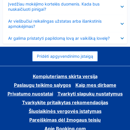
Suglausta
Įvedžiau mokėjimo kortelės duomenis. Kada bus
nuskaičiuoti pinigai?
Suglausta
Ar viešbučiui reikalingas užstatas arba išankstinis
apmokėjimas?
Suglausta
Ar galima pristatyti papildomą lovą ar vaikišką lovelę?
Pridėti apgyvendinimo įstaigą
Kompiuteriams skirta versija
Paslaugų teikimo sąlygos
Kaip mes dirbame
Privatumo nuostatai
Tvarkyti slapukų nustatymus
Tvarkykite pritaikytas rekomendacijas
Šiuolaikinės vergovės įstatymas
Pareiškimas dėl žmogaus teisių
Apie Booking.com