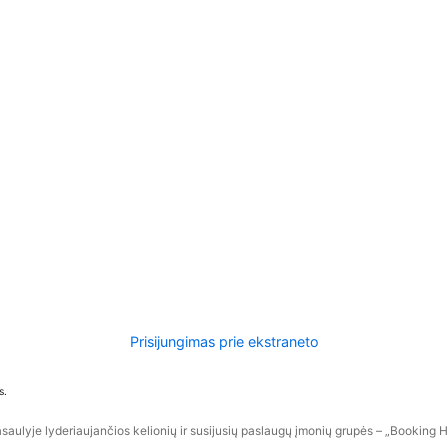
Prisijungimas prie ekstraneto
s.
aulyje lyderiaujančios kelionių ir susijusių paslaugų įmonių grupės – „Booking Hol