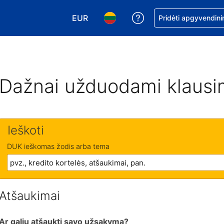
EUR
Pagalba dėl užsaky
Pridėti apgyvendini
Pasirinkite valiutą. Jūsų pasirinkta vali
Pasirinkite kalbą. Jūsų pasirink
Dažnai užduodami klausi
Ieškoti
DUK ieškomas žodis arba tema
Atšaukimai
Ar galiu atšaukti savo užsakymą?