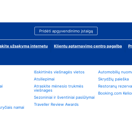
Pridėti apgyvendinimo įstaigą
skite užsakymą internetu
Klientų aptarnavimo centro pagalba
P
Išskirtinės viešnagės vietos
Automobilių nuom
Atsiliepimai
Skrydžių paieška
ai
Atraskite mėnesio trukmės
Restoranų rezerva
viešnages
Booking.com Keli
Sezoniniai ir šventiniai pasiūlymai
Traveller Review Awards
ryčiais namai