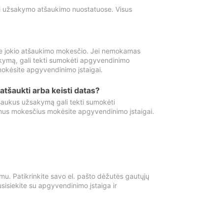
ti užsakymo atšaukimo nuostatuose. Visus
e jokio atšaukimo mokesčio. Jei nemokamas
kymą, gali tekti sumokėti apgyvendinimo
okėsite apgyvendinimo įstaigai.
atšaukti arba keisti datas?
aukus užsakymą gali tekti sumokėti
mus mokesčius mokėsite apgyvendinimo įstaigai.
mu. Patikrinkite savo el. pašto dėžutės gautųjų
usisiekite su apgyvendinimo įstaiga ir