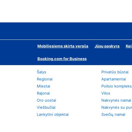
Mobiliesiems skirta versija
Jūsų paskyra
Kei
Booking.com for Business
Šalys
Privatūs būstai
Regionai
Apartamentai
Miestai
Poilsio kompleks
Rajonai
Vilos
Oro uostai
Nakvynės namai
Viešbučiai
Nakvynės su pus
Lankytini objektai
Svečių namai