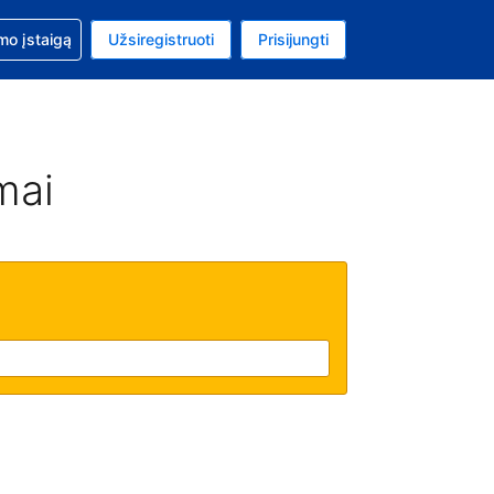
mo
mo įstaigą
Užsiregistruoti
Prisijungti
uta: Euras
ta kalba: Lietuvių
mai