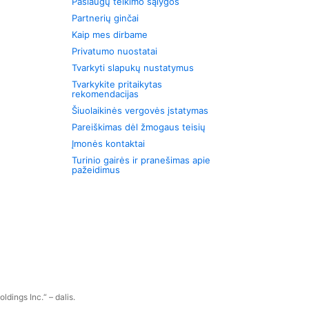
Paslaugų teikimo sąlygos
Partnerių ginčai
Kaip mes dirbame
Privatumo nuostatai
Tvarkyti slapukų nustatymus
Tvarkykite pritaikytas
rekomendacijas
Šiuolaikinės vergovės įstatymas
Pareiškimas dėl žmogaus teisių
Įmonės kontaktai
Turinio gairės ir pranešimas apie
pažeidimus
dings Inc.“ – dalis.