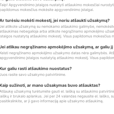
Taip! Apgyvendinimo įstaigos nustatyti atšaukimo mokesčiai nurody
papildomus mokesčius mokėsite apgyvendinimo įstaigai.
Ar turėsiu mokėti mokestį, jei noriu atšaukti užsakymą?
Jei atlikote užsakymą su nemokamo atšaukimo galimybe, nemokėsit
atšaukimas nebegalioja arba atlikote negrąžinamo apmokėjimo užsa
įstaigos nustatytą atšaukimo mokestį. Visus papildomus mokesčius m
Jei atlikau negrąžinamo apmokėjimo užsakymą, ar galiu jį 
Keisti negrąžinamo apmokėjimo užsakymo datas nėra galimybės. Atš
apgyvendinimo įstaigos nustatytą atšaukimo mokestį. Visus papildo
Kur galiu rasti atšaukimo nuostatus?
Juos rasite savo užsakymo patvirtinime.
Kaip sužinoti, ar mano užsakymas buvo atšauktas?
Atšaukę užsakymą turėtumėte gauti el. laišką su atšaukimo patvirtini
laiškų ir brukalo aplankus. Jei per 24 valandas negausite el. laiško, s
pasitikslinkite, ar ji gavo informaciją apie užsakymo atšaukimą.