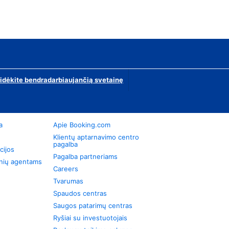
ridėkite bendradarbiaujančią svetainę
a
Apie Booking.com
Klientų aptarnavimo centro
pagalba
cijos
Pagalba partneriams
onių agentams
Careers
Tvarumas
Spaudos centras
Saugos patarimų centras
Ryšiai su investuotojais