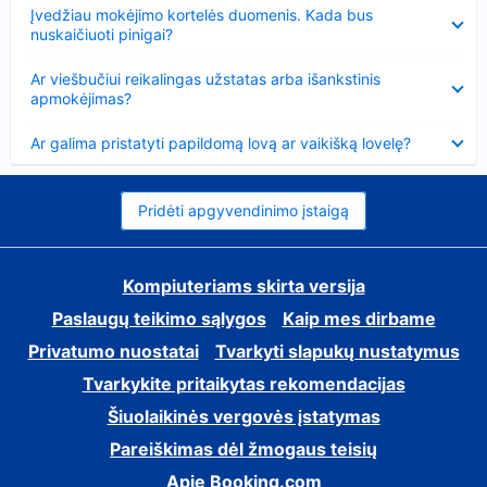
Suglausta
Įvedžiau mokėjimo kortelės duomenis. Kada bus
nuskaičiuoti pinigai?
Suglausta
Ar viešbučiui reikalingas užstatas arba išankstinis
apmokėjimas?
Suglausta
Ar galima pristatyti papildomą lovą ar vaikišką lovelę?
Pridėti apgyvendinimo įstaigą
Kompiuteriams skirta versija
Paslaugų teikimo sąlygos
Kaip mes dirbame
Privatumo nuostatai
Tvarkyti slapukų nustatymus
Tvarkykite pritaikytas rekomendacijas
Šiuolaikinės vergovės įstatymas
Pareiškimas dėl žmogaus teisių
Apie Booking.com