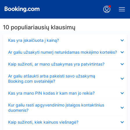
10 populiariausių klausimų
Suglausta
Kas yra įskaičiuota į kainą?
Suglausta
Ar galiu užsakyti numerį neturėdamas mokėjimo kortelės?
Suglausta
Kaip sužinoti, ar mano užsakymas yra patvirtintas?
Suglausta
Ar galiu atšaukti arba pakeisti savo užsakymą
Booking.com svetainėje?
Suglausta
Kas yra mano PIN kodas ir kam man jo reikia?
Suglausta
Kur galiu rasti apgyvendinimo įstaigos kontaktinius
duomenis?
Suglausta
Kaip sužinoti, kiek kainuos viešnagė?