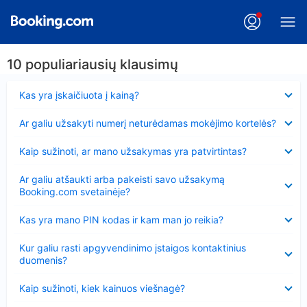
10 populiariausių klausimų
Suglausta
Kas yra įskaičiuota į kainą?
Suglausta
Ar galiu užsakyti numerį neturėdamas mokėjimo kortelės?
Suglausta
Kaip sužinoti, ar mano užsakymas yra patvirtintas?
Suglausta
Ar galiu atšaukti arba pakeisti savo užsakymą
Booking.com svetainėje?
Suglausta
Kas yra mano PIN kodas ir kam man jo reikia?
Suglausta
Kur galiu rasti apgyvendinimo įstaigos kontaktinius
duomenis?
Suglausta
Kaip sužinoti, kiek kainuos viešnagė?