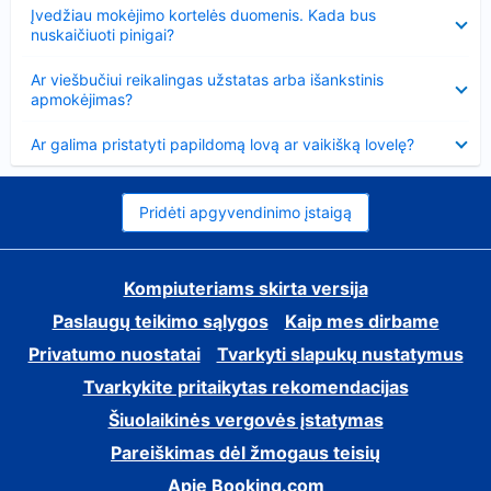
Suglausta
Įvedžiau mokėjimo kortelės duomenis. Kada bus
nuskaičiuoti pinigai?
Suglausta
Ar viešbučiui reikalingas užstatas arba išankstinis
apmokėjimas?
Suglausta
Ar galima pristatyti papildomą lovą ar vaikišką lovelę?
Pridėti apgyvendinimo įstaigą
Kompiuteriams skirta versija
Paslaugų teikimo sąlygos
Kaip mes dirbame
Privatumo nuostatai
Tvarkyti slapukų nustatymus
Tvarkykite pritaikytas rekomendacijas
Šiuolaikinės vergovės įstatymas
Pareiškimas dėl žmogaus teisių
Apie Booking.com