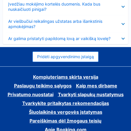
Suglausta
Įvedžiau mokėjimo kortelės duomenis. Kada bus
nuskaičiuoti pinigai?
Suglausta
Ar viešbučiui reikalingas užstatas arba išankstinis
apmokėjimas?
Suglausta
Ar galima pristatyti papildomą lovą ar vaikišką lovelę?
Pridėti apgyvendinimo įstaigą
Kompiuteriams skirta versija
Paslaugų teikimo sąlygos
Kaip mes dirbame
Privatumo nuostatai
Tvarkyti slapukų nustatymus
Tvarkykite pritaikytas rekomendacijas
Šiuolaikinės vergovės įstatymas
Pareiškimas dėl žmogaus teisių
Apie Booking.com