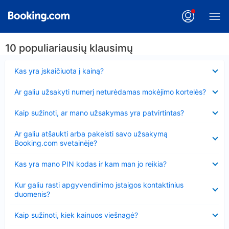
10 populiariausių klausimų
Suglausta
Kas yra įskaičiuota į kainą?
Suglausta
Ar galiu užsakyti numerį neturėdamas mokėjimo kortelės?
Suglausta
Kaip sužinoti, ar mano užsakymas yra patvirtintas?
Suglausta
Ar galiu atšaukti arba pakeisti savo užsakymą
Booking.com svetainėje?
Suglausta
Kas yra mano PIN kodas ir kam man jo reikia?
Suglausta
Kur galiu rasti apgyvendinimo įstaigos kontaktinius
duomenis?
Suglausta
Kaip sužinoti, kiek kainuos viešnagė?