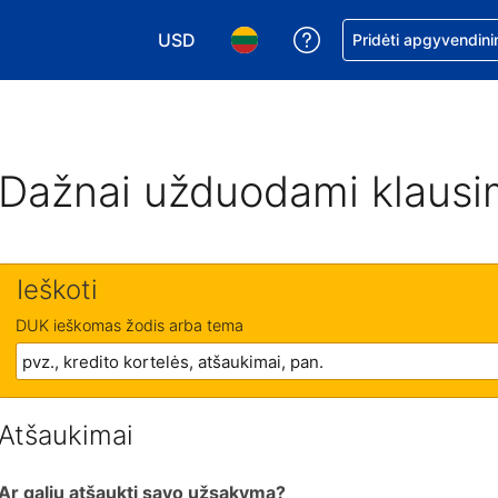
USD
Pagalba dėl užsaky
Pridėti apgyvendini
Pasirinkite valiutą. Jūsų pasirinkta valiu
Pasirinkite kalbą. Jūsų pasirink
Dažnai užduodami klausi
Ieškoti
DUK ieškomas žodis arba tema
Atšaukimai
Ar galiu atšaukti savo užsakymą?