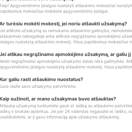
Taip! Apgyvendinimo įstaigos nustatyti atšaukimo mokesčiai nurody
papildomus mokesčius mokėsite apgyvendinimo įstaigai.
Ar turėsiu mokėti mokestį, jei noriu atšaukti užsakymą?
Jei atlikote užsakymą su nemokamo atšaukimo galimybe, nemokėsit
atšaukimas nebegalioja arba atlikote negrąžinamo apmokėjimo užsa
įstaigos nustatytą atšaukimo mokestį. Visus papildomus mokesčius m
Jei atlikau negrąžinamo apmokėjimo užsakymą, ar galiu jį 
Keisti negrąžinamo apmokėjimo užsakymo datas nėra galimybės. Atš
apgyvendinimo įstaigos nustatytą atšaukimo mokestį. Visus papildo
Kur galiu rasti atšaukimo nuostatus?
Juos rasite savo užsakymo patvirtinime.
Kaip sužinoti, ar mano užsakymas buvo atšauktas?
Atšaukę užsakymą turėtumėte gauti el. laišką su atšaukimo patvirtini
laiškų ir brukalo aplankus. Jei per 24 valandas negausite el. laiško, s
pasitikslinkite, ar ji gavo informaciją apie užsakymo atšaukimą.