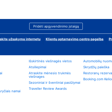
Pridėti apgyvendinimo įstaigą
skite užsakymą internetu
Klientų aptarnavimo centro pagalba
P
Išskirtinės viešnagės vietos
Automobilių nuom
Atsiliepimai
Skrydžių paieška
ai
Atraskite mėnesio trukmės
Restoranų rezerva
viešnages
Booking.com Keli
Sezoniniai ir šventiniai pasiūlymai
Traveller Review Awards
ryčiais namai