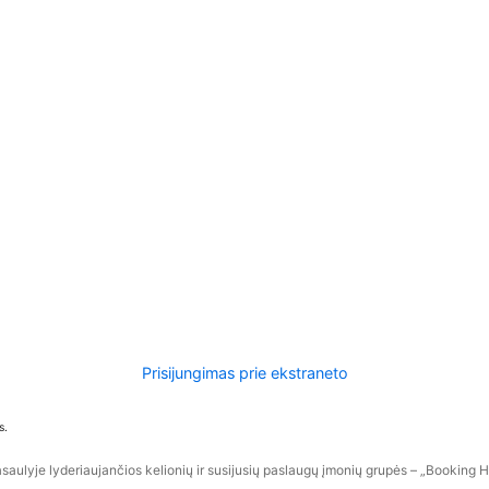
Prisijungimas prie ekstraneto
s.
aulyje lyderiaujančios kelionių ir susijusių paslaugų įmonių grupės – „Booking Hol