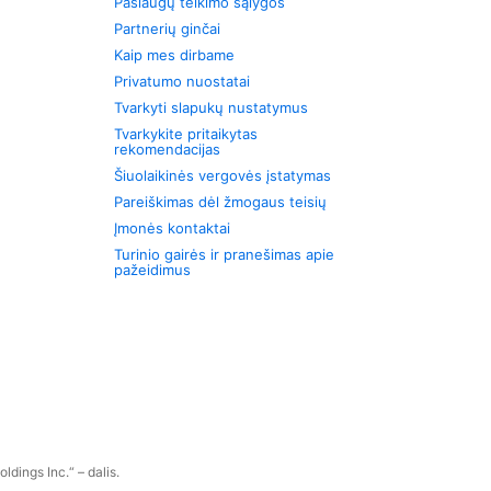
Paslaugų teikimo sąlygos
Partnerių ginčai
Kaip mes dirbame
Privatumo nuostatai
Tvarkyti slapukų nustatymus
Tvarkykite pritaikytas
rekomendacijas
Šiuolaikinės vergovės įstatymas
Pareiškimas dėl žmogaus teisių
Įmonės kontaktai
Turinio gairės ir pranešimas apie
pažeidimus
dings Inc.“ – dalis.