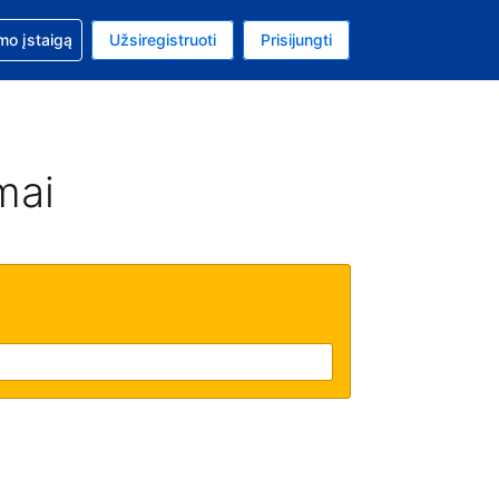
mo
mo įstaigą
Užsiregistruoti
Prisijungti
ta: Jungtinių Valstijų doleris
ta kalba: Lietuvių
mai