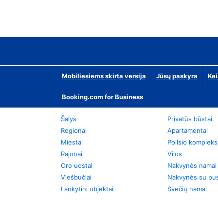
Mobiliesiems skirta versija
Jūsų paskyra
Kei
Booking.com for Business
Šalys
Privatūs būstai
Regionai
Apartamentai
Miestai
Poilsio kompleks
Rajonai
Vilos
Oro uostai
Nakvynės namai
Viešbučiai
Nakvynės su pus
Lankytini objektai
Svečių namai