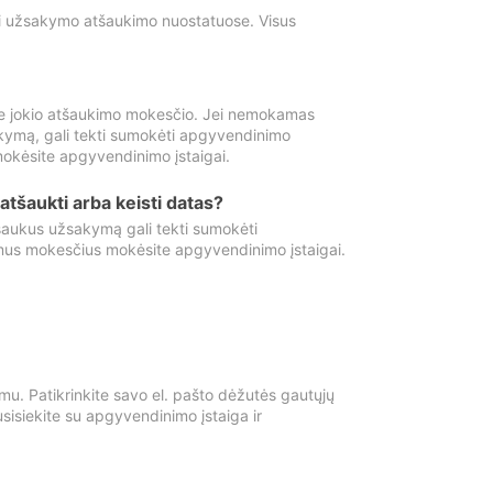
ti užsakymo atšaukimo nuostatuose. Visus
e jokio atšaukimo mokesčio. Jei nemokamas
kymą, gali tekti sumokėti apgyvendinimo
okėsite apgyvendinimo įstaigai.
atšaukti arba keisti datas?
aukus užsakymą gali tekti sumokėti
mus mokesčius mokėsite apgyvendinimo įstaigai.
mu. Patikrinkite savo el. pašto dėžutės gautųjų
usisiekite su apgyvendinimo įstaiga ir