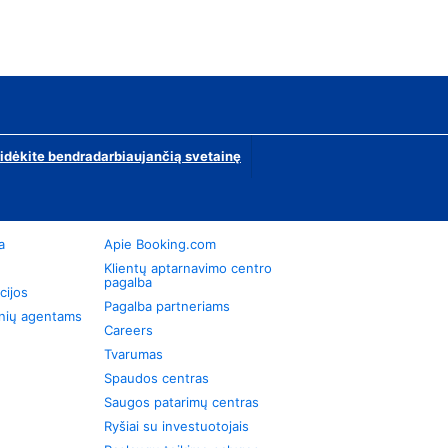
ridėkite bendradarbiaujančią svetainę
a
Apie Booking.com
Klientų aptarnavimo centro
pagalba
cijos
Pagalba partneriams
onių agentams
Careers
Tvarumas
Spaudos centras
Saugos patarimų centras
Ryšiai su investuotojais