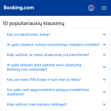
10 populiariausių klausimų
Suglausta
Kas yra įskaičiuota į kainą?
Suglausta
Ar galiu užsakyti numerį neturėdamas mokėjimo kortelės?
Suglausta
Kaip sužinoti, ar mano užsakymas yra patvirtintas?
Suglausta
Ar galiu atšaukti arba pakeisti savo užsakymą
Booking.com svetainėje?
Suglausta
Kas yra mano PIN kodas ir kam man jo reikia?
Suglausta
Kur galiu rasti apgyvendinimo įstaigos kontaktinius
duomenis?
Suglausta
Kaip sužinoti, kiek kainuos viešnagė?