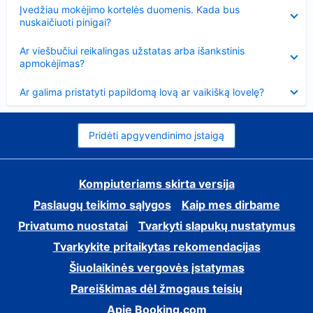
Suglausta
Įvedžiau mokėjimo kortelės duomenis. Kada bus
nuskaičiuoti pinigai?
Suglausta
Ar viešbučiui reikalingas užstatas arba išankstinis
apmokėjimas?
Suglausta
Ar galima pristatyti papildomą lovą ar vaikišką lovelę?
Pridėti apgyvendinimo įstaigą
Kompiuteriams skirta versija
Paslaugų teikimo sąlygos
Kaip mes dirbame
Privatumo nuostatai
Tvarkyti slapukų nustatymus
Tvarkykite pritaikytas rekomendacijas
Šiuolaikinės vergovės įstatymas
Pareiškimas dėl žmogaus teisių
Apie Booking.com